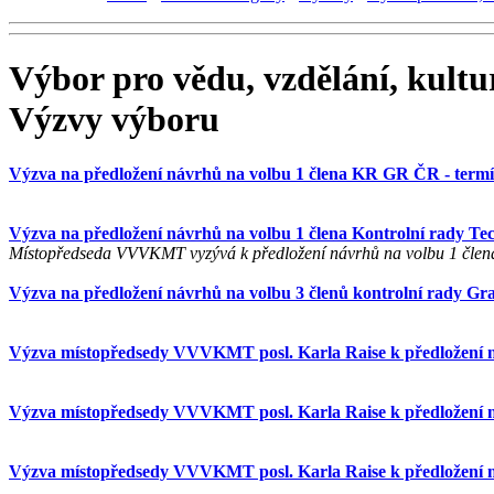
Výbor pro vědu, vzdělání, kultu
Výzvy výboru
Výzva na předložení návrhů na volbu 1 člena KR GR ČR - termí
Výzva na předložení návrhů na volbu 1 člena Kontrolní rady Tec
Místopředseda VVVKMT vyzývá k předložení návrhů na volbu 1 člena
Výzva na předložení návrhů na volbu 3 členů kontrolní rady Gra
Výzva místopředsedy VVVKMT posl. Karla Raise k předložení ná
Výzva místopředsedy VVVKMT posl. Karla Raise k předložení ná
Výzva místopředsedy VVVKMT posl. Karla Raise k předložení náv