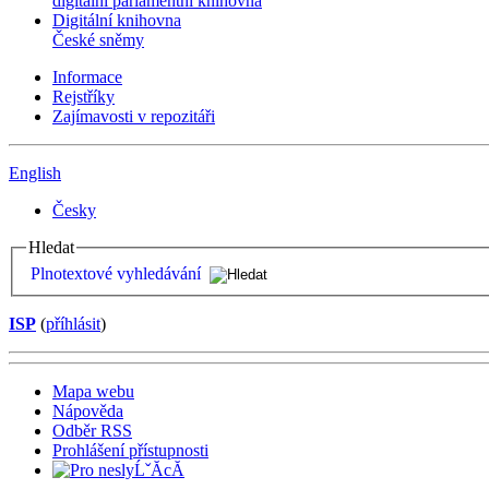
digitální parlamentní knihovna
Digitální knihovna
České sněmy
Informace
Rejstříky
Zajímavosti v repozitáři
English
Česky
Hledat
Plnotextové vyhledávání
ISP
(
příhlásit
)
Mapa webu
Nápověda
Odběr RSS
Prohlášení přístupnosti