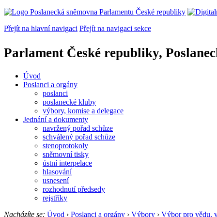
Přejít na hlavní navigaci
Přejít na navigaci sekce
Parlament České republiky, Poslane
Úvod
Poslanci a orgány
poslanci
poslanecké kluby
výbory, komise a delegace
Jednání a dokumenty
navržený pořad schůze
schválený pořad schůze
stenoprotokoly
sněmovní tisky
ústní interpelace
hlasování
usnesení
rozhodnutí předsedy
rejstříky
Nacházíte se:
Úvod
›
Poslanci a orgány
›
Výbory
›
Výbor pro vědu, v