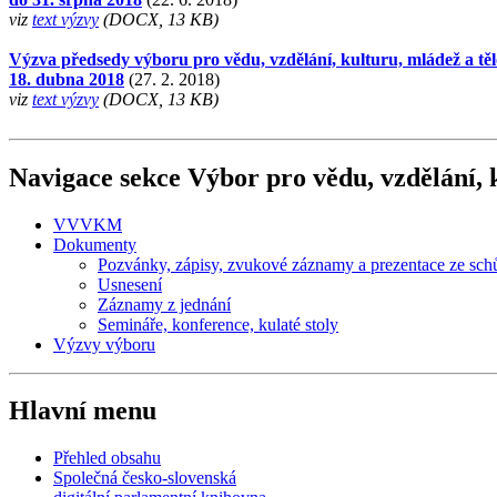
viz
text výzvy
(DOCX, 13 KB)
Výzva předsedy výboru pro vědu, vzdělání, kulturu, mládež a tě
18. dubna 2018
(27. 2. 2018)
viz
text výzvy
(DOCX, 13 KB)
Navigace sekce
Výbor pro vědu, vzdělání, 
VVVKM
Dokumenty
Pozvánky, zápisy, zvukové záznamy a prezentace ze sch
Usnesení
Záznamy z jednání
Semináře, konference, kulaté stoly
Výzvy výboru
Hlavní menu
Přehled obsahu
Společná česko-slovenská