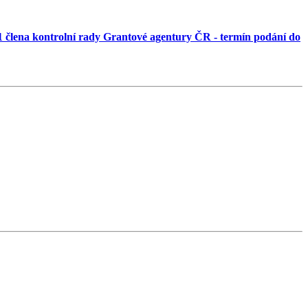
1 člena kontrolní rady Grantové agentury ČR - termín podání do