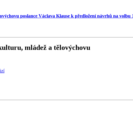
lovýchovu poslance Václava Klause k předložení návrhů na volbu 
kulturu, mládež a tělovýchovu
ůzí