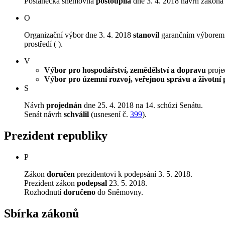
Poslanecká sněmovna
postoupila
dne 3. 4. 2018 návrh zákona 
O
Organizační výbor dne 3. 4. 2018
stanovil
garančním výborem V
prostředí ( ).
V
Výbor pro hospodářství, zemědělství a dopravu
projed
Výbor pro územní rozvoj, veřejnou správu a životní 
S
Návrh
projednán
dne 25. 4. 2018 na 14. schůzi Senátu.
Senát návrh
schválil
(usnesení č.
399
).
Prezident republiky
P
Zákon
doručen
prezidentovi k podepsání 3. 5. 2018.
Prezident zákon
podepsal
23. 5. 2018.
Rozhodnutí
doručeno
do Sněmovny.
Sbírka zákonů