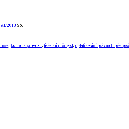
m
91/2018
Sb.
 unie
,
kontrola provozu
,
těžební průmysl
,
uplatňování právních předpi