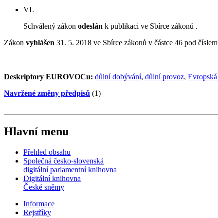
VL
Schválený zákon
odeslán
k publikaci ve Sbírce zákonů .
Zákon
vyhlášen
31. 5. 2018 ve Sbírce zákonů v částce 46 pod čísle
Deskriptory EUROVOCu:
důlní dobývání
,
důlní provoz
,
Evropská
Navržené změny předpisů
(1)
Hlavní menu
Přehled obsahu
Společná česko-slovenská
digitální parlamentní knihovna
Digitální knihovna
České sněmy
Informace
Rejstříky