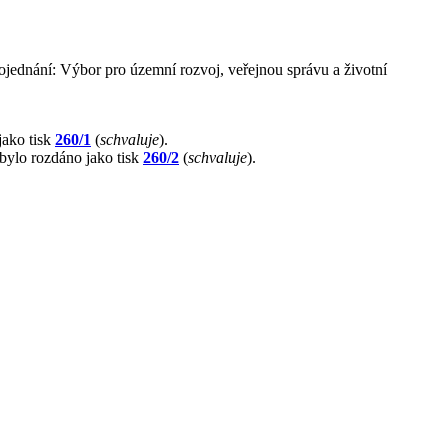
rojednání: Výbor pro územní rozvoj, veřejnou správu a životní
jako tisk
260/1
(
schvaluje
).
 bylo rozdáno jako tisk
260/2
(
schvaluje
).