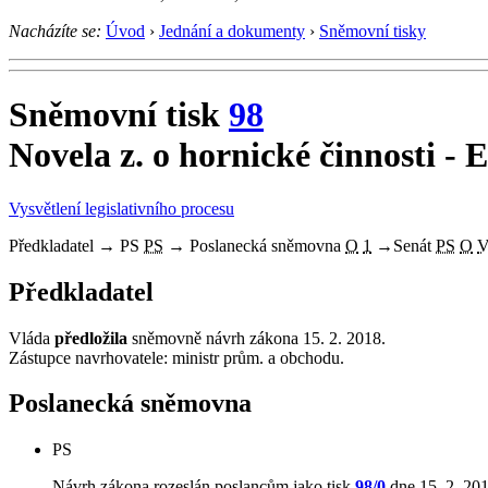
Nacházíte se:
Úvod
›
Jednání a dokumenty
›
Sněmovní tisky
Sněmovní tisk
98
Novela z. o hornické činnosti - 
Vysvětlení legislativního procesu
Předkladatel
→
PS
PS
→
Poslanecká sněmovna
O
1
→
Senát
PS
O
Předkladatel
Vláda
předložila
sněmovně návrh zákona 15. 2. 2018.
Zástupce navrhovatele: ministr prům. a obchodu.
Poslanecká sněmovna
PS
Návrh zákona rozeslán poslancům jako tisk
98/0
dne 15. 2. 201