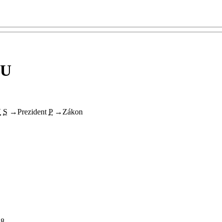
EU
V
S
→
Prezident
P
→
Zákon
8.