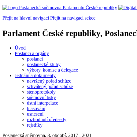
Přejít na hlavní navigaci
Přejít na navigaci sekce
Parlament České republiky, Poslane
Úvod
Poslanci a orgány
poslanci
poslanecké kluby
výbory, komise a delegace
Jednání a dokumenty
navržený pořad schůze
schválený pořad schůze
stenoprotokoly
sněmovní tisky
ústní interpelace
hlasování
usnesení
rozhodnutí předsedy
rejstříky
Poslanecká sněmovna, 8. období, 2017 - 2021