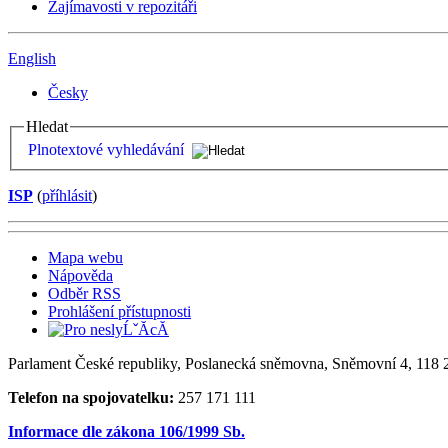
Zajímavosti v repozitáři
English
Česky
Hledat
Plnotextové vyhledávání
ISP
(
příhlásit
)
Mapa webu
Nápověda
Odběr RSS
Prohlášení přístupnosti
Parlament České republiky, Poslanecká sněmovna, Sněmovní 4, 118 2
Telefon na spojovatelku:
257 171 111
Informace dle zákona 106/1999 Sb.