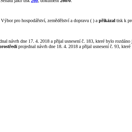
Senátu jako tisk
260
, dokument
260/0
.
ýbor pro hospodářství, zemědělství a dopravu ( ) a
přikázal
tisk k p
nal návrh dne 17. 4. 2018 a přijal usnesení č. 183, které bylo rozdáno 
prostředí
projednal návrh dne 18. 4. 2018 a přijal usnesení č. 93, které