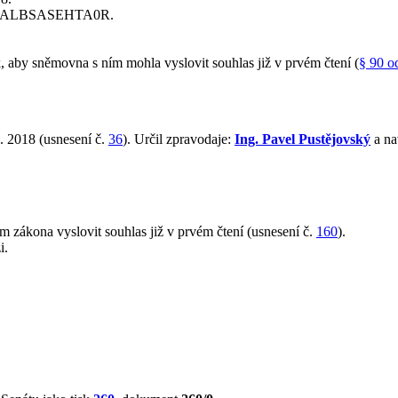
D ALBSASEHTA0R.
aby sněmovna s ním mohla vyslovit souhlas již v prvém čtení (
§ 90 o
. 2018 (usnesení č.
36
). Určil zpravodaje:
Ing. Pavel Pustějovský
a na
 zákona vyslovit souhlas již v prvém čtení (usnesení č.
160
).
i.