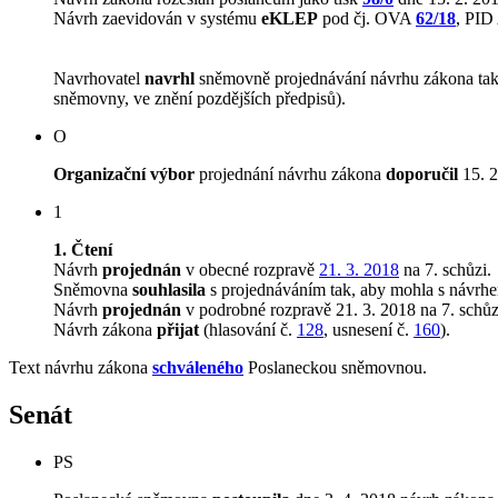
Návrh zaevidován v systému
eKLEP
pod čj. OVA
62/18
, PI
Navrhovatel
navrhl
sněmovně projednávání návrhu zákona tak, 
sněmovny, ve znění pozdějších předpisů).
O
Organizační výbor
projednání návrhu zákona
doporučil
15. 2
1
1. Čtení
Návrh
projednán
v obecné rozpravě
21. 3. 2018
na 7. schůzi.
Sněmovna
souhlasila
s projednáváním tak, aby mohla s návrhem
Návrh
projednán
v podrobné rozpravě 21. 3. 2018 na 7. schůz
Návrh zákona
přijat
(hlasování č.
128
, usnesení č.
160
).
Text návrhu zákona
schváleného
Poslaneckou sněmovnou.
Senát
PS