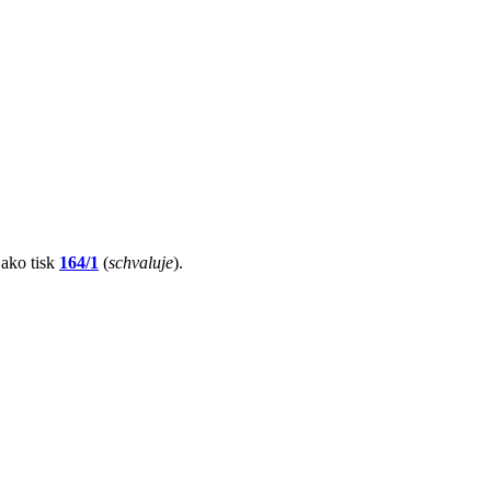
jako tisk
164/1
(
schvaluje
).