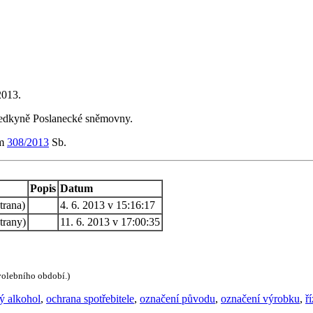
2013.
sedkyně Poslanecké sněmovny.
em
308/2013
Sb.
Popis
Datum
trana)
4. 6. 2013 v 15:16:17
trany)
11. 6. 2013 v 17:00:35
 volebního období.)
ý alkohol
,
ochrana spotřebitele
,
označení původu
,
označení výrobku
,
ř