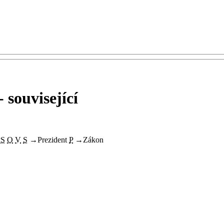
 související
PS
O
V
S
→
Prezident
P
→
Zákon