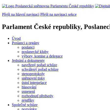
Přejít na hlavní navigaci
Přejít na navigaci sekce
Parlament České republiky, Poslane
Úvod
Poslanci a orgány
poslanci
poslanecké kluby
výbory, komise a delegace
Jednání a dokumenty
navržený pořad schůze
schválený pořad schůze
stenoprotokoly
sněmovní tisky
ústní interpelace
hlasování
usnesení
rozhodnutí předsedy
rejstříky
Společné schůze
pozvánky