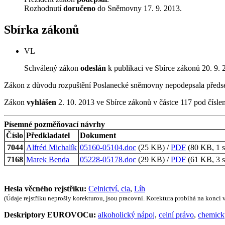
Rozhodnutí
doručeno
do Sněmovny 17. 9. 2013.
Sbírka zákonů
VL
Schválený zákon
odeslán
k publikaci ve Sbírce zákonů 20. 9. 
Zákon z důvodu rozpuštění Poslanecké sněmovny nepodepsala před
Zákon
vyhlášen
2. 10. 2013 ve Sbírce zákonů v částce 117 pod čísl
Písemné pozměňovací návrhy
Číslo
Předkladatel
Dokument
7044
Alfréd Michalík
05160-05104.doc
(25 KB) /
PDF
(80 KB, 1 s
7168
Marek Benda
05228-05178.doc
(29 KB) /
PDF
(61 KB, 3 s
Hesla věcného rejstříku:
Celnictví, cla
,
Líh
(Údaje rejstříku neprošly korekturou, jsou pracovní. Korektura probíhá na konci
Deskriptory EUROVOCu:
alkoholický nápoj
,
celní právo
,
chemick