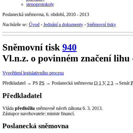
stenoprotokoly
Poslanecká sněmovna, 6. období, 2010 - 2013
Nacházíte se:
Úvod
›
Jednání a dokumenty
›
Sněmovní tisky
Sněmovní tisk
940
Vl.n.z. o povinném značení lihu -
Vysvětlení legislativního procesu
Předkladatel
→
PS
PS
→
Poslanecká sněmovna
O
1
V
2
3
→
Senát
Předkladatel
Vláda
předložila
sněmovně návrh zákona 6. 3. 2013.
Zástupce navrhovatele: ministr financí.
Poslanecká sněmovna