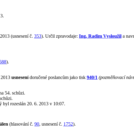
3.
 2013 (usnesení č.
353
). Určil zpravodaje:
Ing. Radim Vysloužil
a navr
588
).
. 2013
usnesení
doručené poslancům jako tisk
940/1
(pozměňovací náv
a 54. schůzi.
schůzi.
rý byl rozeslán 20. 6. 2013 v 10:07.
álen
(hlasování č.
90
, usnesení č.
1752
).