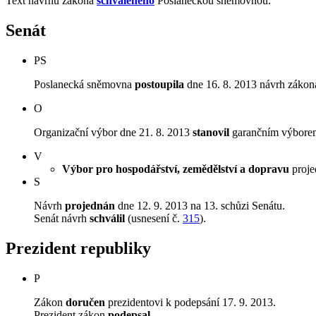
Text návrhu zákona
schváleného
Poslaneckou sněmovnou.
Senát
PS
Poslanecká sněmovna
postoupila
dne 16. 8. 2013 návrh zákona
O
Organizační výbor dne 21. 8. 2013
stanovil
garančním výborem 
V
Výbor pro hospodářství, zemědělství a dopravu
projed
S
Návrh
projednán
dne 12. 9. 2013 na 13. schůzi Senátu.
Senát návrh
schválil
(usnesení č.
315
).
Prezident republiky
P
Zákon
doručen
prezidentovi k podepsání 17. 9. 2013.
Prezident zákon
podepsal
.