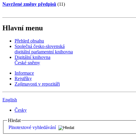
Navržené změny předpisů
(11)
Hlavní menu
Přehled obsahu
Společná česko-slovenská
digitální parlamentní knihovna
Digitální knihovna
České sněmy
Informace
Rejstříky
Zajímavosti v repozitáři
English
Česky
Hledat
Plnotextové vyhledávání