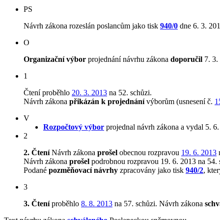
PS
Návrh zákona rozeslán poslancům jako tisk
940/0
dne 6. 3. 201
O
Organizační výbor
projednání návrhu zákona
doporučil
7. 3.
1
Čtení proběhlo
20. 3. 2013
na 52. schůzi.
Návrh zákona
přikázán k projednání
výborům (usnesení č.
1
V
Rozpočtový výbor
projednal návrh zákona a vydal 5. 6
2
2. Čtení
Návrh zákona
prošel
obecnou rozpravou
19. 6. 2013
n
Návrh zákona
prošel
podrobnou rozpravou 19. 6. 2013 na 54. 
Podané
pozměňovací návrhy
zpracovány jako tisk
940/2
, kte
3
3. Čtení
proběhlo
8. 8. 2013
na 57. schůzi.
Návrh zákona
schv