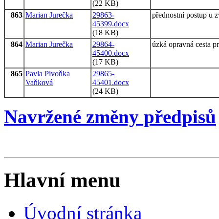
(22 KB)
863
Marian Jurečka
29863-
přednostní postup u 
45399.docx
(18 KB)
864
Marian Jurečka
29864-
úzká opravná cesta p
45400.docx
(17 KB)
865
Pavla Pivoňka
29865-
Vaňková
45401.docx
(24 KB)
Navržené změny předpisů
Hlavní menu
Úvodní stránka