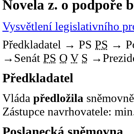
Novela z. o podpoře b
Vysvětlení legislativního p
Předkladatel
→
PS
PS
→
P
→
Senát
PS
O
V
S
→
Prezid
Předkladatel
Vláda
předložila
sněmovně 
Zástupce navrhovatele: min.
Poslanecká sněmovna