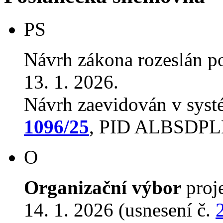
PS
Návrh zákona rozeslán p
13. 1. 2026.
Návrh zaevidován v sys
1096/25
, PID ALBSDP
O
Organizační výbor
proj
14. 1. 2026 (usnesení č.