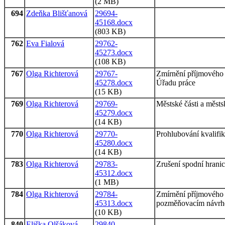
(2 MB)
694
Zdeňka Blišťanová
29694-
45168.docx
(803 KB)
762
Eva Fialová
29762-
45273.docx
(108 KB)
767
Olga Richterová
29767-
Zmírnění příjmového 
45278.docx
Úřadu práce
(15 KB)
769
Olga Richterová
29769-
Městské části a měst
45279.docx
(14 KB)
770
Olga Richterová
29770-
Prohlubování kvalif
45280.docx
(14 KB)
783
Olga Richterová
29783-
Zrušení spodní hrani
45312.docx
(1 MB)
784
Olga Richterová
29784-
Zmírnění příjmového 
45313.docx
pozměňovacím návrh
(10 KB)
840
Eliška Olšáková
29840-