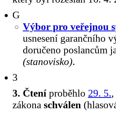
G
Výbor pro veřejnou s
usnesení garančního vý
doručeno poslancům j
(stanovisko)
.
3
3. Čtení
proběhlo
29. 5.
zákona
schválen
(hlasov