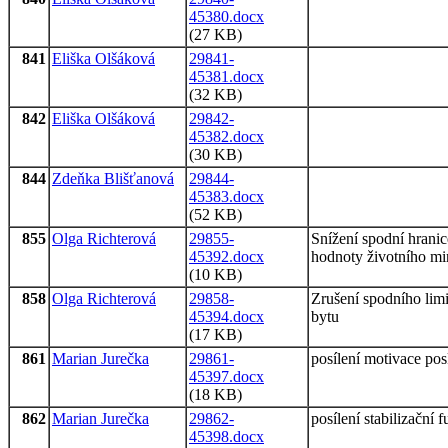
45380.docx
(27 KB)
841
Eliška Olšáková
29841-
45381.docx
(32 KB)
842
Eliška Olšáková
29842-
45382.docx
(30 KB)
844
Zdeňka Blišťanová
29844-
45383.docx
(52 KB)
855
Olga Richterová
29855-
Snížení spodní hranice
45392.docx
hodnoty životního mi
(10 KB)
858
Olga Richterová
29858-
Zrušení spodního limitu
45394.docx
bytu
(17 KB)
861
Marian Jurečka
29861-
posílení motivace po
45397.docx
(18 KB)
862
Marian Jurečka
29862-
posílení stabilizační 
45398.docx