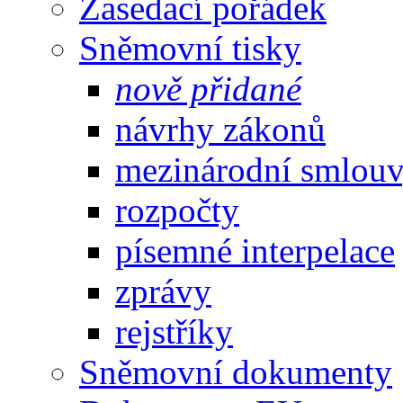
Zasedací pořádek
Sněmovní tisky
nově přidané
návrhy zákonů
mezinárodní smlou
rozpočty
písemné interpelace
zprávy
rejstříky
Sněmovní dokumenty