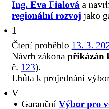
Ing. Eva Fialová
a navr
regionální rozvoj
jako g
1
Čtení proběhlo
13. 3. 20
Návrh zákona
přikázán 
č.
123
).
Lhůta k projednání výbo
V
Garanční
Výbor pro v