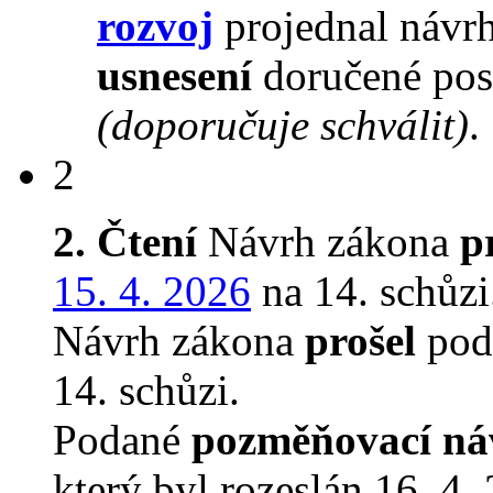
rozvoj
projednal návrh
usnesení
doručené pos
(doporučuje schválit)
.
2
2. Čtení
Návrh zákona
p
15. 4. 2026
na 14. schůzi
Návrh zákona
prošel
podr
14. schůzi.
Podané
pozměňovací ná
který byl rozeslán 16. 4.