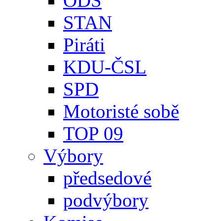
ODS
STAN
Piráti
KDU-ČSL
SPD
Motoristé sobě
TOP 09
Výbory
předsedové
podvýbory