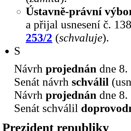
Ústavně-právní výbo
a přijal usnesení č. 13
253/2
(
schvaluje
).
S
Návrh
projednán
dne 8. 
Senát návrh
schválil
(usn
Návrh
projednán
dne 8. 
Senát schválil
doprovodn
Prezident republiky