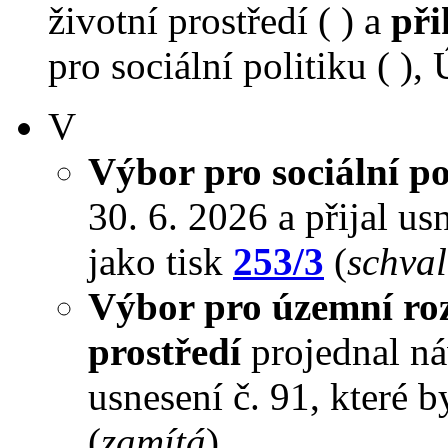
životní prostředí ( ) a
při
pro sociální politiku ( ),
V
Výbor pro sociální po
30. 6. 2026 a přijal us
jako tisk
253/3
(
schval
Výbor pro územní roz
prostředí
projednal náv
usnesení č. 91, které 
(
zamítá
).