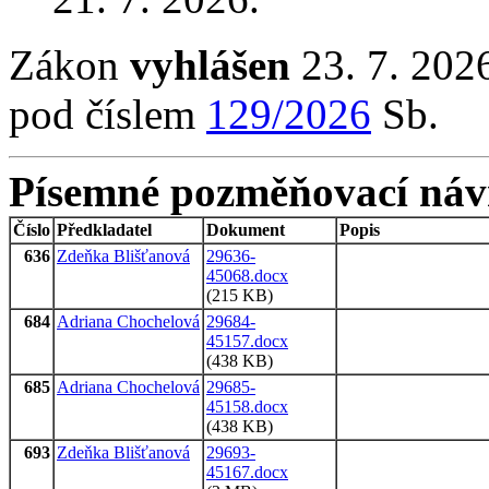
Zákon
vyhlášen
23. 7. 2026
pod číslem
129/2026
Sb.
Písemné pozměňovací náv
Číslo
Předkladatel
Dokument
Popis
636
Zdeňka Blišťanová
29636-
45068.docx
(215 KB)
684
Adriana Chochelová
29684-
45157.docx
(438 KB)
685
Adriana Chochelová
29685-
45158.docx
(438 KB)
693
Zdeňka Blišťanová
29693-
45167.docx