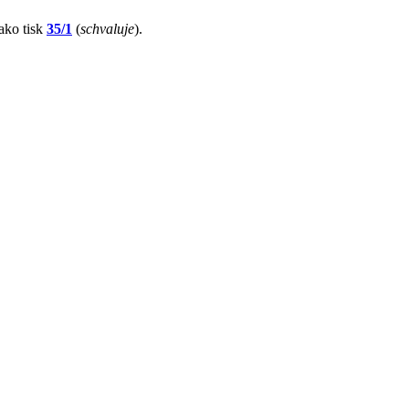
jako tisk
35/1
(
schvaluje
).