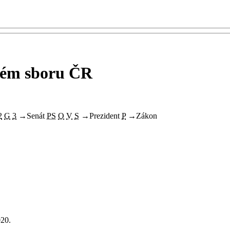
ném sboru ČR
2
G
3
→
Senát
PS
O
V
S
→
Prezident
P
→
Zákon
020.