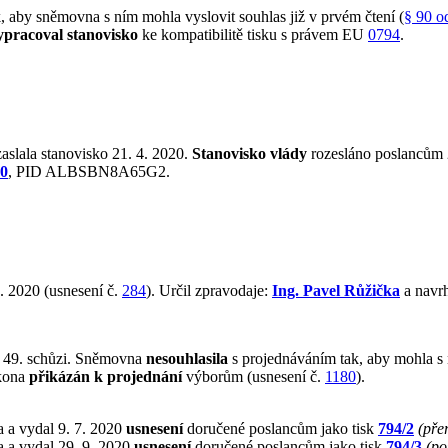
aby sněmovna s ním mohla vyslovit souhlas již v prvém čtení (
§ 90 o
ypracoval stanovisko
ke kompatibilitě tisku s právem EU
0794
.
aslala stanovisko 21. 4. 2020.
Stanovisko vlády
rozesláno poslancům 2
20
, PID ALBSBN8A65G2.
. 2020 (usnesení č.
284
). Určil zpravodaje:
Ing. Pavel Růžička
a navr
 49. schůzi. Sněmovna
nesouhlasila
s projednáváním tak, aby mohla s 
ákona
přikázán k projednání
výborům (usnesení č.
1180
).
 a vydal 9. 7. 2020
usnesení
doručené poslancům jako tisk
794/2
(pře
 a vydal 29. 9. 2020
usnesení
doručené poslancům jako tisk
794/3
(po