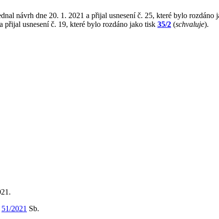
dnal návrh dne 20. 1. 2021 a přijal usnesení č. 25, které bylo rozdáno 
 přijal usnesení č. 19, které bylo rozdáno jako tisk
35/2
(
schvaluje
).
021.
m
51/2021
Sb.