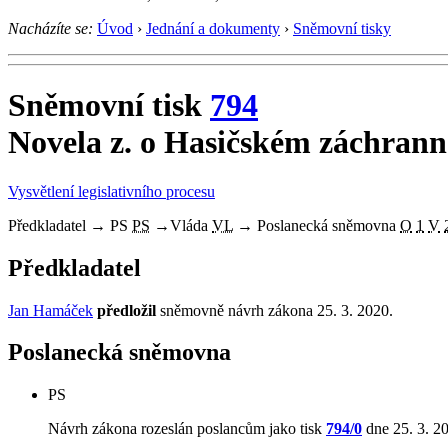
Nacházíte se:
Úvod
›
Jednání a dokumenty
›
Sněmovní tisky
Sněmovní tisk
794
Novela z. o Hasičském záchran
Vysvětlení legislativního procesu
Předkladatel
→
PS
PS
→
Vláda
VL
→
Poslanecká sněmovna
O
1
V
Předkladatel
Jan Hamáček
předložil
sněmovně návrh zákona 25. 3. 2020.
Poslanecká sněmovna
PS
Návrh zákona rozeslán poslancům jako tisk
794/0
dne 25. 3. 2