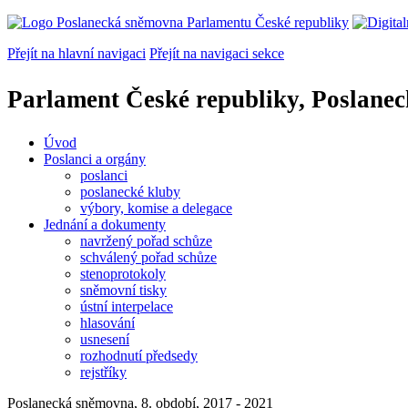
Přejít na hlavní navigaci
Přejít na navigaci sekce
Parlament České republiky, Poslane
Úvod
Poslanci a orgány
poslanci
poslanecké kluby
výbory, komise a delegace
Jednání a dokumenty
navržený pořad schůze
schválený pořad schůze
stenoprotokoly
sněmovní tisky
ústní interpelace
hlasování
usnesení
rozhodnutí předsedy
rejstříky
Poslanecká sněmovna, 8. období, 2017 - 2021