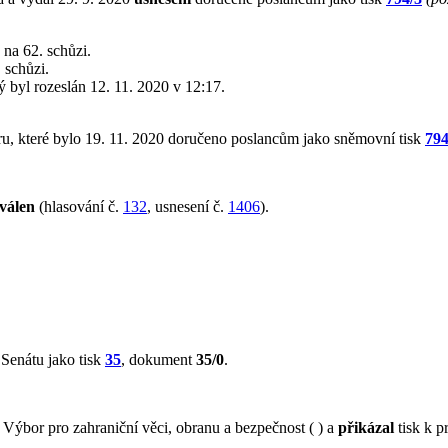
na 62. schůzi.
 schůzi.
rý byl rozeslán 12. 11. 2020 v 12:17.
u, které bylo 19. 11. 2020 doručeno poslancům jako sněmovní tisk
794
válen
(hlasování č.
132
, usnesení č.
1406
).
Senátu jako tisk
35
, dokument
35/0
.
ýbor pro zahraniční věci, obranu a bezpečnost ( ) a
přikázal
tisk k p