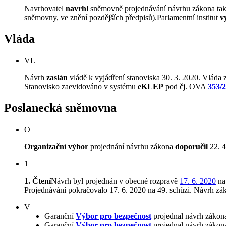
Navrhovatel
navrhl
sněmovně projednávání návrhu zákona tak, 
sněmovny, ve znění pozdějších předpisů).Parlamentní institut
v
Vláda
VL
Návrh
zaslán
vládě k vyjádření stanoviska 30. 3. 2020. Vláda z
Stanovisko zaevidováno v systému
eKLEP
pod čj. OVA
353/
Poslanecká sněmovna
O
Organizační výbor
projednání návrhu zákona
doporučil
22. 4
1
1. Čtení
Návrh byl projednán v obecné rozpravě
17. 6. 2020
na
Projednávání pokračovalo 17. 6. 2020 na 49. schůzi. Návrh z
V
Garanční
Výbor pro bezpečnost
projednal návrh zákona
Garanční
Výbor pro bezpečnost
projednal návrh zákona