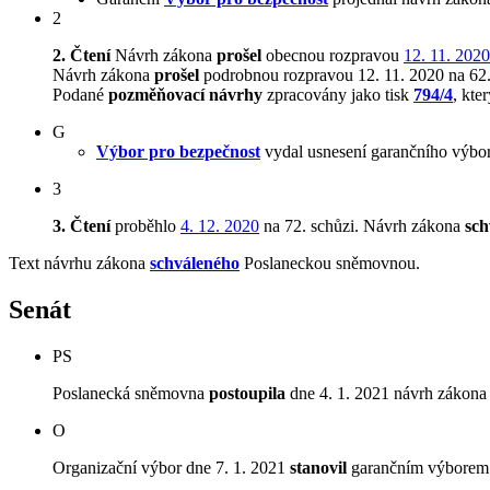
2
2. Čtení
Návrh zákona
prošel
obecnou rozpravou
12. 11. 2020
Návrh zákona
prošel
podrobnou rozpravou 12. 11. 2020 na 62.
Podané
pozměňovací návrhy
zpracovány jako tisk
794/4
, kte
G
Výbor pro bezpečnost
vydal usnesení garančního výbor
3
3. Čtení
proběhlo
4. 12. 2020
na 72. schůzi.
Návrh zákona
sch
Text návrhu zákona
schváleného
Poslaneckou sněmovnou.
Senát
PS
Poslanecká sněmovna
postoupila
dne 4. 1. 2021 návrh zákona 
O
Organizační výbor dne 7. 1. 2021
stanovil
garančním výborem V