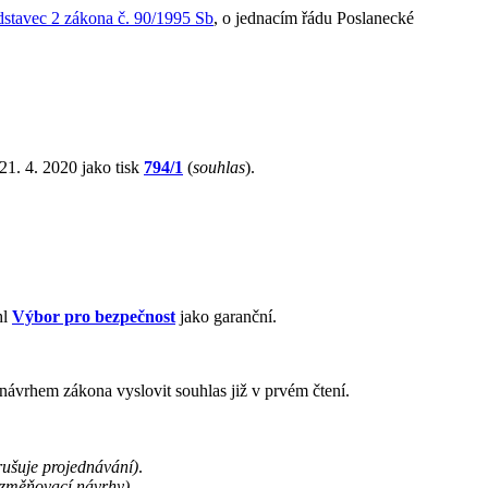
dstavec 2 zákona č. 90/1995 Sb
, o jednacím řádu Poslanecké
1. 4. 2020 jako tisk
794/1
(
souhlas
).
hl
Výbor pro bezpečnost
jako garanční.
návrhem zákona vyslovit souhlas již v prvém čtení.
rušuje projednávání)
.
změňovací návrhy)
.