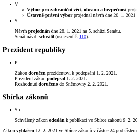
V
Výbor pro zahraniční věci, obranu a bezpečnost
proje
Ústavně-právní výbor
projednal návrh dne 20. 1. 2021 a
S
Návrh
projednán
dne 28. 1. 2021 na 5. schůzi Senátu.
Senát návrh
schválil
(usnesení č.
110
).
Prezident republiky
P
Zákon
doručen
prezidentovi k podepsání 1. 2. 2021.
Prezident zákon
podepsal
1. 2. 2021.
Rozhodnutí
doručeno
do Sněmovny 2. 2. 2021.
Sbírka zákonů
Sb
Schválený zákon
odeslán
k publikaci ve Sbírce zákonů 9. 2. 2
Zákon
vyhlášen
12. 2. 2021 ve Sbírce zákonů v částce 24 pod čísle