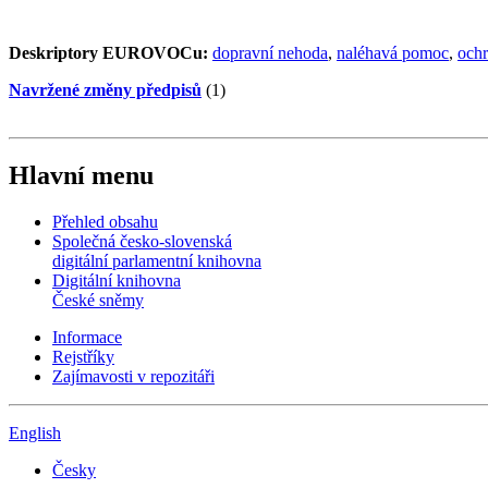
Deskriptory EUROVOCu:
dopravní nehoda
,
naléhavá pomoc
,
ochr
Navržené změny předpisů
(1)
Hlavní menu
Přehled obsahu
Společná česko-slovenská
digitální parlamentní knihovna
Digitální knihovna
České sněmy
Informace
Rejstříky
Zajímavosti v repozitáři
English
Česky