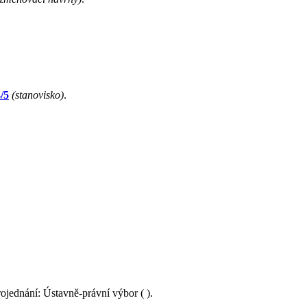
/5
(stanovisko)
.
rojednání: Ústavně-právní výbor ( ).