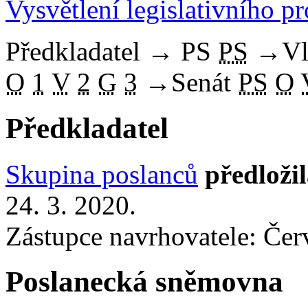
Vysvětlení legislativního p
Předkladatel
→
PS
PS
→
Vl
O
1
V
2
G
3
→
Senát
PS
O
Předkladatel
Skupina poslanců
předloži
24. 3. 2020.
Zástupce navrhovatele: Červ
Poslanecká sněmovna