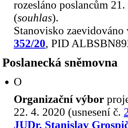
rozesláno poslancům 21. 
(
souhlas
).
Stanovisko zaevidováno
352/20
, PID ALBSBN89
Poslanecká sněmovna
O
Organizační výbor
proj
22. 4. 2020 (usnesení č.
JUDr. Stanislav Grospi