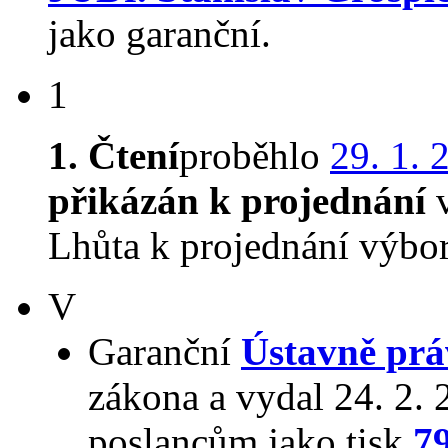
jako garanční.
1
1. Čtení
proběhlo
29. 1. 
přikázán k projednání
v
Lhůta k projednání výbo
V
Garanční
Ústavně prá
zákona a vydal 24. 2.
poslancům jako tisk
7