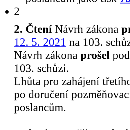
2
2. Čtení
Návrh zákona
p
12. 5. 2021
na 103. schůz
Návrh zákona
prošel
podr
103. schůzi.
Lhůta pro zahájení třetíh
po doručení pozměňovací
poslancům.