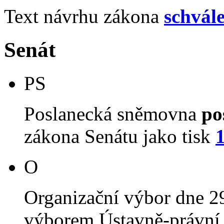
Text návrhu zákona
schvál
Senát
PS
Poslanecká sněmovna
po
zákona Senátu jako tisk
O
Organizační výbor dne 2
výborem Ústavně-právní 