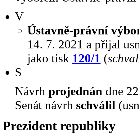
V
Ústavně-právní výbo
14. 7. 2021 a přijal us
jako tisk
120/1
(
schval
S
Návrh
projednán
dne 22.
Senát návrh
schválil
(usn
Prezident republiky