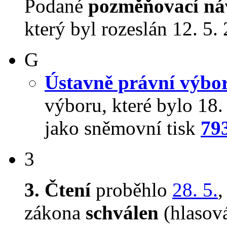
Podané
pozměňovací ná
který byl rozeslán 12. 5.
G
Ústavně právní výbo
výboru, které bylo 18
jako sněmovní tisk
79
3
3. Čtení
proběhlo
28. 5.
zákona
schválen
(hlasov