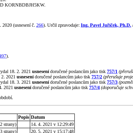
PID KORNBDBJH5KW.
. 2020 (usnesení č.
266
). Určil zpravodaje:
Ing. Pavel Juříček, Ph.D.
497
).
vydal 18. 2. 2021
usnesení
doručené poslancům jako tisk
757/1
(přeruš
. 2. 2021
usnesení
doručené poslancům jako tisk
757/2
(přerušuje proj
vydal 18. 3. 2021
usnesení
doručené poslancům jako tisk
757/3
(pozmě
 4. 2021
usnesení
doručené poslancům jako tisk
757/4
(doporučuje schv
období.
Popis
Datum
2 strany)
14. 4. 2021 v 12:29:49
3 strany)
20. 5. 2021 v 15:17:48