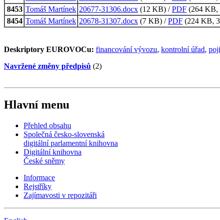
8453
Tomáš Martínek
20677-31306.docx
(12 KB) /
PDF
(264 KB, 
8454
Tomáš Martínek
20678-31307.docx
(7 KB) /
PDF
(224 KB, 3 
Deskriptory EUROVOCu:
financování vývozu
,
kontrolní úřad
,
poj
Navržené změny předpisů
(2)
Hlavní menu
Přehled obsahu
Společná česko-slovenská
digitální parlamentní knihovna
Digitální knihovna
České sněmy
Informace
Rejstříky
Zajímavosti v repozitáři