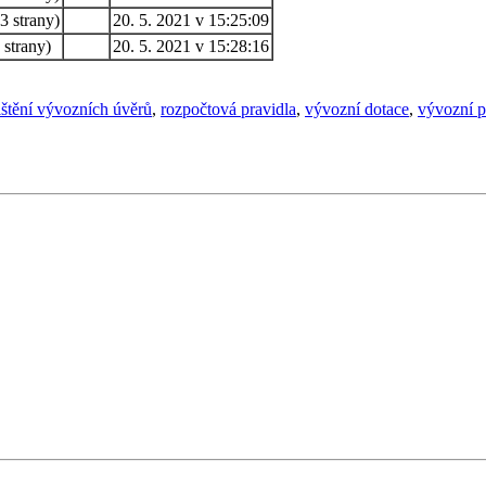
3 strany)
20. 5. 2021 v 15:25:09
strany)
20. 5. 2021 v 15:28:16
ištění vývozních úvěrů
,
rozpočtová pravidla
,
vývozní dotace
,
vývozní p