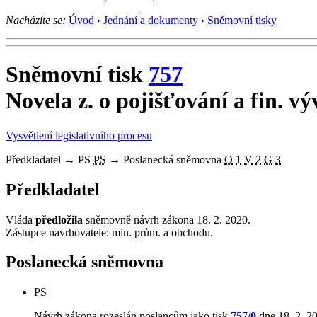
Nacházíte se:
Úvod
›
Jednání a dokumenty
›
Sněmovní tisky
Sněmovní tisk
757
Novela z. o pojišťování a fin. v
Vysvětlení legislativního procesu
Předkladatel
→
PS
PS
→
Poslanecká sněmovna
O
1
V
2
G
3
Předkladatel
Vláda
předložila
sněmovně návrh zákona 18. 2. 2020.
Zástupce navrhovatele: min. prům. a obchodu.
Poslanecká sněmovna
PS
Návrh zákona rozeslán poslancům jako tisk
757/0
dne 18. 2. 2