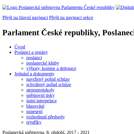
Přejít na hlavní navigaci
Přejít na navigaci sekce
Parlament České republiky, Poslane
Úvod
Poslanci a orgány
poslanci
poslanecké kluby
výbory, komise a delegace
Jednání a dokumenty
navržený pořad schůze
schválený pořad schůze
stenoprotokoly
sněmovní tisky
ústní interpelace
hlasování
usnesení
rozhodnutí předsedy
rejstříky
Poslanecká sněmovna, 8. období, 2017 - 2021