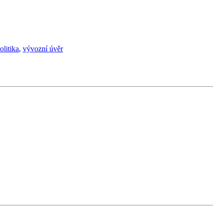
olitika
,
vývozní úvěr