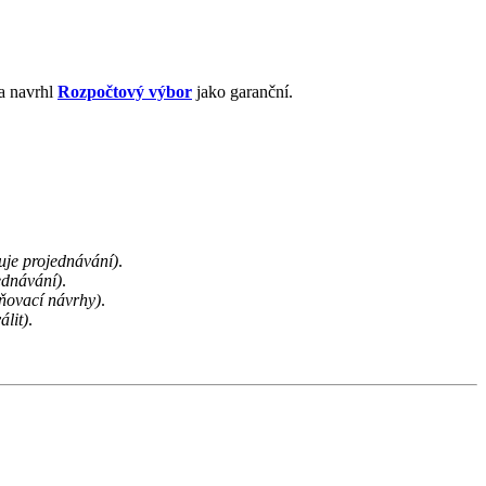
a navrhl
Rozpočtový výbor
jako garanční.
uje projednávání)
.
ednávání)
.
ňovací návrhy)
.
álit)
.