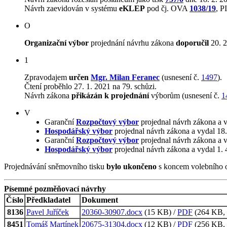
Návrh zaevidován v systému
eKLEP
pod čj. OVA
1038/19
, 
O
Organizační výbor
projednání návrhu zákona
doporučil
20. 2
1
Zpravodajem
určen
Mgr. Milan Feranec
(usnesení č.
1497
).
Čtení proběhlo 27. 1. 2021 na 79. schůzi.
Návrh zákona
přikázán k projednání
výborům (usnesení č.
1
V
Garanční
Rozpočtový výbor
projednal návrh zákona a 
Hospodářský výbor
projednal návrh zákona a vydal 18
Garanční
Rozpočtový výbor
projednal návrh zákona a 
Hospodářský výbor
projednal návrh zákona a vydal 1.
Projednávání sněmovního tisku
bylo ukončeno
s koncem volebního 
Písemné pozměňovací návrhy
Číslo
Předkladatel
Dokument
8136
Pavel Juříček
20360-30907.docx
(15 KB) /
PDF
(264 KB, 
8451
Tomáš Martínek
20675-31304.docx
(12 KB) /
PDF
(256 KB, 