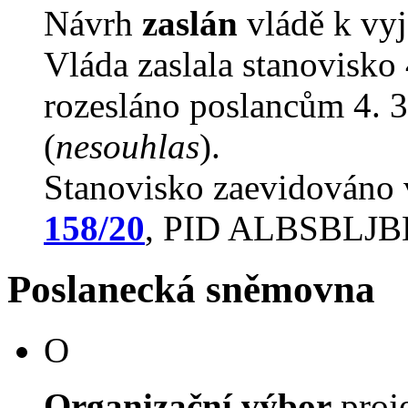
Návrh
zaslán
vládě k vyj
Vláda zaslala stanovisko
rozesláno poslancům 4. 3
(
nesouhlas
).
Stanovisko zaevidováno
158/20
, PID ALBSBLJ
Poslanecká sněmovna
O
Organizační výbor
proj