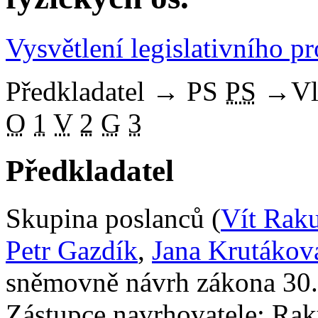
Vysvětlení legislativního p
Předkladatel
→
PS
PS
→
Vl
O
1
V
2
G
3
Předkladatel
Skupina poslanců (
Vít Rak
Petr Gazdík
,
Jana Krutákov
sněmovně návrh zákona 30.
Zástupce navrhovatele: Raku