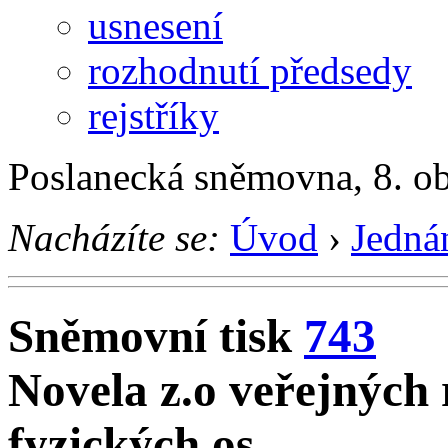
usnesení
rozhodnutí předsedy
rejstříky
Poslanecká sněmovna, 8. o
Nacházíte se:
Úvod
›
Jedná
Sněmovní tisk
743
Novela z.o veřejných 
fyzických os.