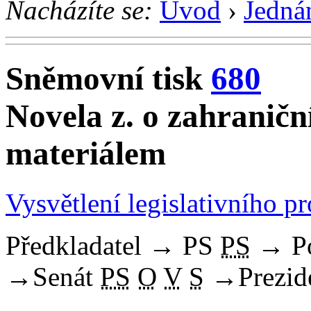
Nacházíte se:
Úvod
›
Jedná
Sněmovní tisk
680
Novela z. o zahranič
materiálem
Vysvětlení legislativního p
Předkladatel
→
PS
PS
→
P
→
Senát
PS
O
V
S
→
Prezid