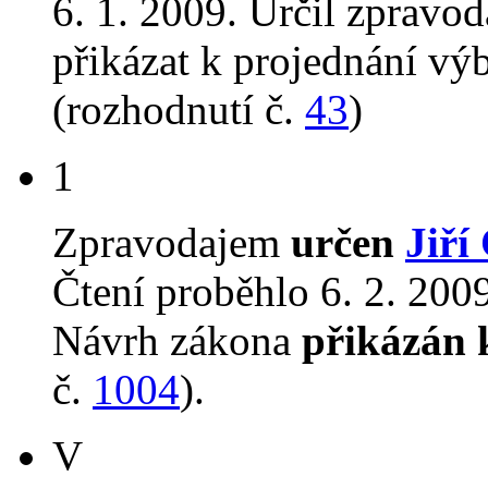
6. 1. 2009. Určil zpravod
přikázat k projednání v
(rozhodnutí č.
43
)
1
Zpravodajem
určen
Jiří
Čtení proběhlo 6. 2. 2009
Návrh zákona
přikázán 
č.
1004
).
V