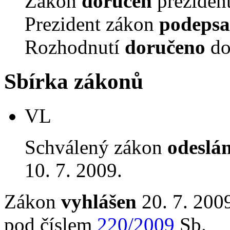
Zákon
doručen
prezident
Prezident zákon
podepsa
Rozhodnutí
doručeno
do
Sbírka zákonů
VL
Schválený zákon
odeslá
10. 7. 2009.
Zákon
vyhlášen
20. 7. 2009
pod číslem
220/2009
Sb.