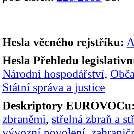
Hesla věcného rejstříku:
A
Hesla Přehledu legislativní
Národní hospodářství
,
Obč
Státní správa a justice
Deskriptory EUROVOCu
zbraněmi
,
střelná zbraň a st
vývozní povolení
,
zahranič