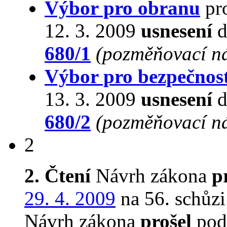
Výbor pro obranu
pro
12. 3. 2009
usnesení
d
680/1
(pozměňovací n
Výbor pro bezpečnos
13. 3. 2009
usnesení
d
680/2
(pozměňovací n
2
2. Čtení
Návrh zákona
p
29. 4. 2009
na 56. schůzi
Návrh zákona
prošel
podr