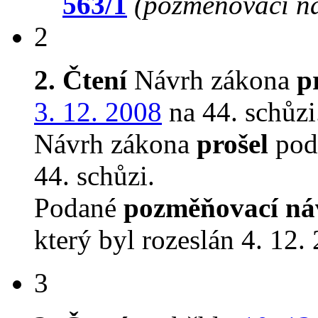
563/1
(pozměňovací n
2
2. Čtení
Návrh zákona
p
3. 12. 2008
na 44. schůzi
Návrh zákona
prošel
podr
44. schůzi.
Podané
pozměňovací ná
který byl rozeslán 4. 12.
3