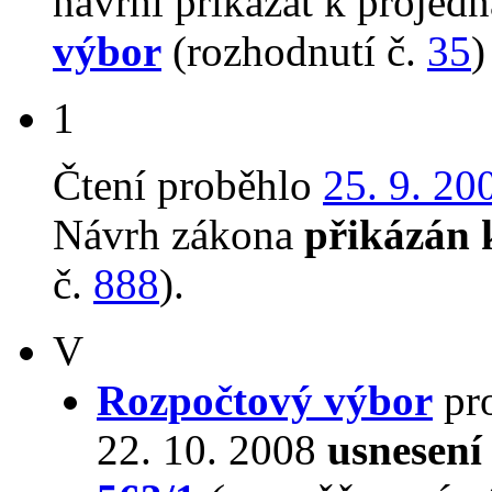
navrhl přikázat k proje
výbor
(rozhodnutí č.
35
)
1
Čtení proběhlo
25. 9. 20
Návrh zákona
přikázán 
č.
888
).
V
Rozpočtový výbor
pro
22. 10. 2008
usnesení