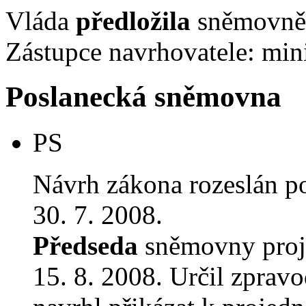
Vláda
předložila
sněmovně 
Zástupce navrhovatele: mini
Poslanecká sněmovna
PS
Návrh zákona rozeslán p
30. 7. 2008.
Předseda
sněmovny proj
15. 8. 2008. Určil zprav