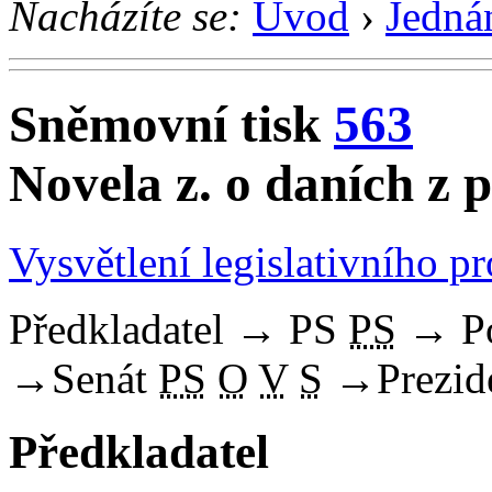
Nacházíte se:
Úvod
›
Jedná
Sněmovní tisk
563
Novela z. o daních z 
Vysvětlení legislativního p
Předkladatel
→
PS
PS
→
P
→
Senát
PS
O
V
S
→
Prezid
Předkladatel