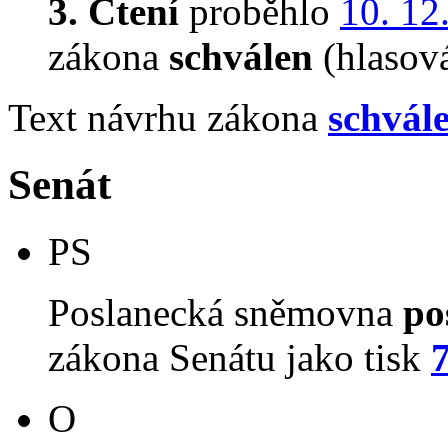
3. Čtení
proběhlo
10. 12
zákona
schválen
(hlasov
Text návrhu zákona
schvál
Senát
PS
Poslanecká sněmovna
po
zákona Senátu jako tisk
O