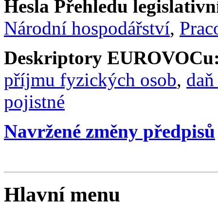
Hesla Přehledu legislativní
Národní hospodářství
,
Praco
Deskriptory EUROVOCu
příjmu fyzických osob
,
daň
pojistné
Navržené změny předpisů
Hlavní menu