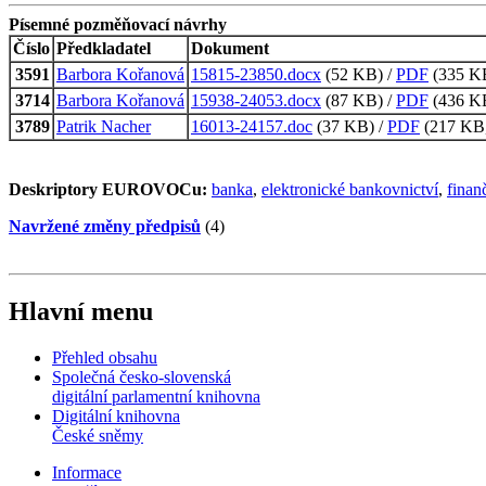
Písemné pozměňovací návrhy
Číslo
Předkladatel
Dokument
3591
Barbora Kořanová
15815-23850.docx
(52 KB) /
PDF
(335 KB
3714
Barbora Kořanová
15938-24053.docx
(87 KB) /
PDF
(436 KB
3789
Patrik Nacher
16013-24157.doc
(37 KB) /
PDF
(217 KB,
Deskriptory EUROVOCu:
banka
,
elektronické bankovnictví
,
finanč
Navržené změny předpisů
(4)
Hlavní menu
Přehled obsahu
Společná česko-slovenská
digitální parlamentní knihovna
Digitální knihovna
České sněmy
Informace