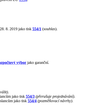
8. 8. 2019 jako tisk
554/1
(
souhlas
).
zpočtový výbor
jako garanční.
válit)
.
lancům jako tisk
554/3
(přerušuje projednávání)
.
slancům jako tisk
554/4
(pozměňovací návrhy)
.