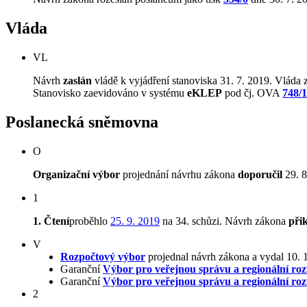
Vláda
VL
Návrh
zaslán
vládě k vyjádření stanoviska 31. 7. 2019. Vláda z
Stanovisko zaevidováno v systému
eKLEP
pod čj. OVA
748/
Poslanecká sněmovna
O
Organizační výbor
projednání návrhu zákona
doporučil
29. 8
1
1. Čtení
proběhlo
25. 9. 2019
na 34. schůzi. Návrh zákona
při
V
Rozpočtový výbor
projednal návrh zákona a vydal 10.
Garanční
Výbor pro veřejnou správu a regionální roz
Garanční
Výbor pro veřejnou správu a regionální roz
2