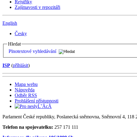
Rejstříky
Zajímavosti v repozitáři
English
Česky
Hledat
Plnotextové vyhledávání
ISP
(
příhlásit
)
Mapa webu
Nápověda
Odběr RSS
Prohlášení přístupnosti
Parlament České republiky, Poslanecká sněmovna, Sněmovní 4, 118 2
Telefon na spojovatelku:
257 171 111