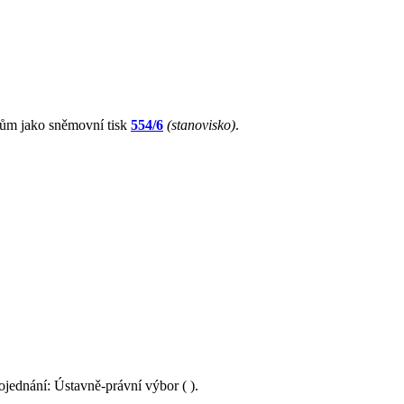
cům jako sněmovní tisk
554/6
(stanovisko)
.
ojednání: Ústavně-právní výbor ( ).