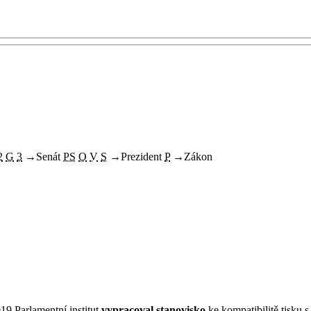
2
G
3
→
Senát
PS
O
V
S
→
Prezident
P
→
Zákon
19.Parlamentní institut
vypracoval stanovisko
ke kompatibilitě tisku