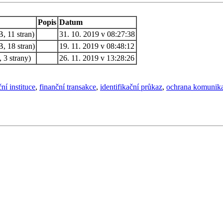
Popis
Datum
, 11 stran)
31. 10. 2019 v 08:27:38
, 18 stran)
19. 11. 2019 v 08:48:12
 3 strany)
26. 11. 2019 v 13:28:26
ní instituce
,
finanční transakce
,
identifikační průkaz
,
ochrana komunika