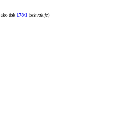
jako tisk
178/1
(
schvaluje
).