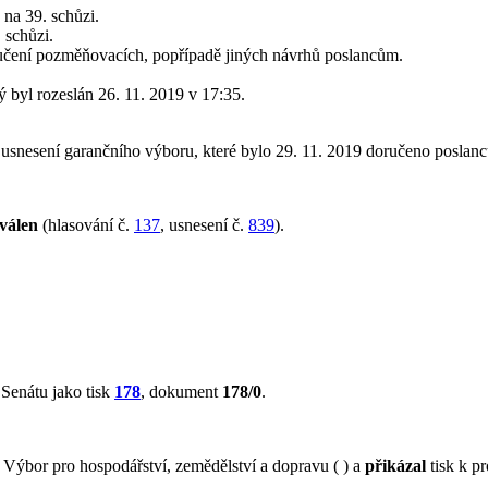
na 39. schůzi.
 schůzi.
učení pozměňovacích, popřípadě jiných návrhů poslancům.
rý byl rozeslán 26. 11. 2019 v 17:35.
usnesení garančního výboru, které bylo 29. 11. 2019 doručeno poslan
válen
(hlasování č.
137
, usnesení č.
839
).
Senátu jako tisk
178
, dokument
178/0
.
ýbor pro hospodářství, zemědělství a dopravu ( ) a
přikázal
tisk k pr