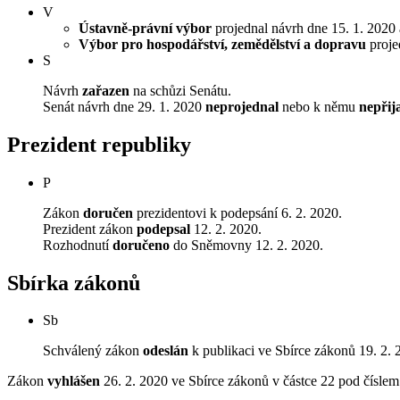
V
Ústavně-právní výbor
projednal návrh dne 15. 1. 2020 a
Výbor pro hospodářství, zemědělství a dopravu
projed
S
Návrh
zařazen
na schůzi Senátu.
Senát návrh dne 29. 1. 2020
neprojednal
nebo k němu
nepřij
Prezident republiky
P
Zákon
doručen
prezidentovi k podepsání 6. 2. 2020.
Prezident zákon
podepsal
12. 2. 2020.
Rozhodnutí
doručeno
do Sněmovny 12. 2. 2020.
Sbírka zákonů
Sb
Schválený zákon
odeslán
k publikaci ve Sbírce zákonů 19. 2. 
Zákon
vyhlášen
26. 2. 2020 ve Sbírce zákonů v částce 22 pod čísle