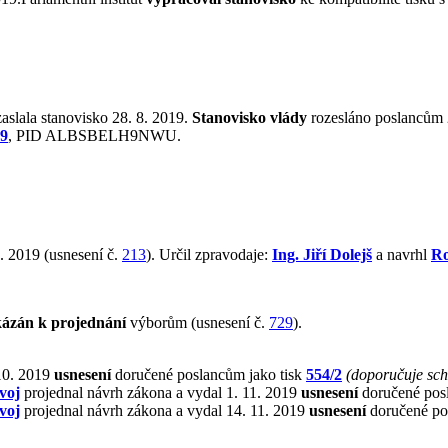
aslala stanovisko 28. 8. 2019.
Stanovisko vlády
rozesláno poslancům 2
19
, PID ALBSBELH9NWU.
. 2019 (usnesení č.
213
). Určil zpravodaje:
Ing. Jiří Dolejš
a navrhl
Ro
kázán k projednání
výborům (usnesení č.
729
).
 10. 2019
usnesení
doručené poslancům jako tisk
554/2
(doporučuje sch
voj
projednal návrh zákona a vydal 1. 11. 2019
usnesení
doručené pos
voj
projednal návrh zákona a vydal 14. 11. 2019
usnesení
doručené po