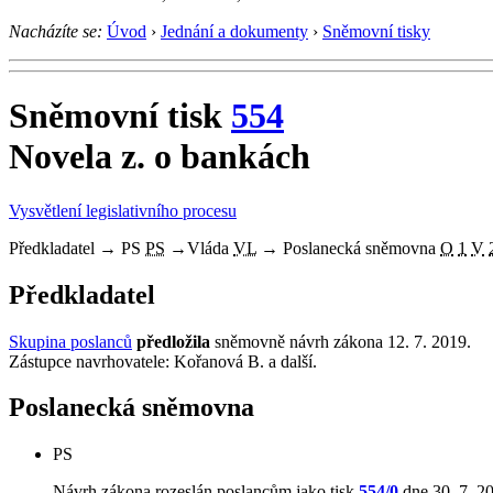
Nacházíte se:
Úvod
›
Jednání a dokumenty
›
Sněmovní tisky
Sněmovní tisk
554
Novela z. o bankách
Vysvětlení legislativního procesu
Předkladatel
→
PS
PS
→
Vláda
VL
→
Poslanecká sněmovna
O
1
V
Předkladatel
Skupina poslanců
předložila
sněmovně návrh zákona 12. 7. 2019.
Zástupce navrhovatele: Kořanová B. a další.
Poslanecká sněmovna
PS
Návrh zákona rozeslán poslancům jako tisk
554/0
dne 30. 7. 20