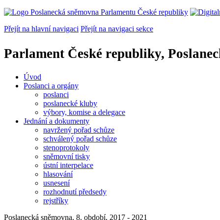
Přejít na hlavní navigaci
Přejít na navigaci sekce
Parlament České republiky, Poslane
Úvod
Poslanci a orgány
poslanci
poslanecké kluby
výbory, komise a delegace
Jednání a dokumenty
navržený pořad schůze
schválený pořad schůze
stenoprotokoly
sněmovní tisky
ústní interpelace
hlasování
usnesení
rozhodnutí předsedy
rejstříky
Poslanecká sněmovna, 8. období, 2017 - 2021