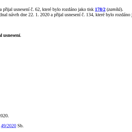
 přijal usnesení č. 62, které bylo rozdáno jako tisk
178/2
(
zamítá
).
nal návrh dne 22. 1. 2020 a přijal usnesení č. 134, které bylo rozdáno 
al usnesení
.
2020.
m
49/2020
Sb.