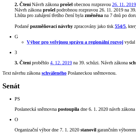
2. Čtení
Návrh zákona
prošel
obecnou rozpravou
26. 11. 2019
Návrh zákona
prošel
podrobnou rozpravou 26. 11. 2019 na 39.
Lhůta pro zahájení třetího čtení byla
změněna
na 7 dnů po dor
Podané
pozměňovací návrhy
zpracovány jako tisk
554/5
, kte
G
Výbor pro veřejnou správu a regionální rozvoj
vydal 
3
3. Čtení
proběhlo
4. 12. 2019
na 39. schůzi.
Návrh zákona
sch
Text návrhu zákona
schváleného
Poslaneckou sněmovnou.
Senát
PS
Poslanecká sněmovna
postoupila
dne 6. 1. 2020 návrh zákona 
O
Organizační výbor dne 7. 1. 2020
stanovil
garančním výborem V