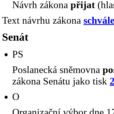
Návrh zákona
přijat
(hla
Text návrhu zákona
schvál
Senát
PS
Poslanecká sněmovna
po
zákona Senátu jako tisk
O
Organizační výbor dne 1