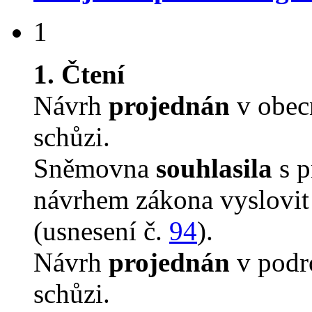
1
1. Čtení
Návrh
projednán
v obec
schůzi.
Sněmovna
souhlasila
s p
návrhem zákona vyslovit 
(usnesení č.
94
).
Návrh
projednán
v podro
schůzi.