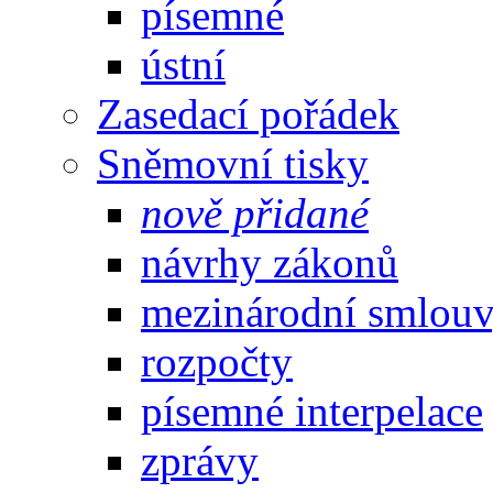
písemné
ústní
Zasedací pořádek
Sněmovní tisky
nově přidané
návrhy zákonů
mezinárodní smlou
rozpočty
písemné interpelace
zprávy