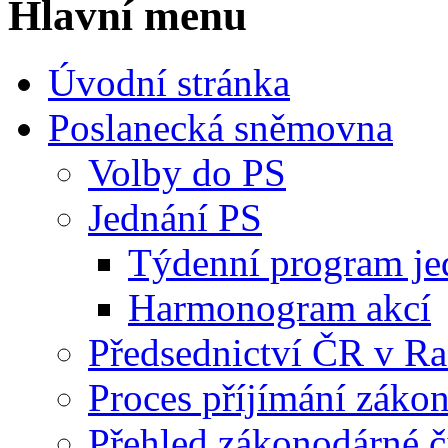
Hlavní menu
Úvodní stránka
Poslanecká sněmovna
Volby do PS
Jednání PS
Týdenní program je
Harmonogram akcí
Předsednictví ČR v R
Proces příjímání záko
Přehled zákonodárné č