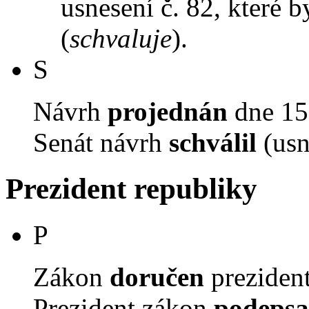
usnesení č. 82, které 
(
schvaluje
).
S
Návrh
projednán
dne 15.
Senát návrh
schválil
(usn
Prezident republiky
P
Zákon
doručen
prezident
Prezident zákon
podepsa