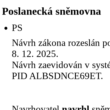
Poslanecká sněmovna
PS
Návrh zákona rozeslán p
8. 12. 2025.
Návrh zaevidován v sys
PID ALBSDNCE69ET.
Navrhovatel
navrhl
sněm