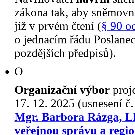
zákona tak, aby sněmovn
již v prvém čtení (
§ 90 o
o jednacím řádu Poslane
pozdějších předpisů).
O
Organizační výbor
proj
17. 12. 2025 (usnesení č
Mgr. Barbora Rázga, L
veřejnou správu a regio