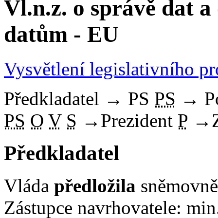
Vl.n.z. o správě dat a
datům - EU
Vysvětlení legislativního p
Předkladatel
→
PS
PS
→
P
PS
O
V
S
→
Prezident
P
→
Předkladatel
Vláda
předložila
sněmovně 
Zástupce navrhovatele: min.