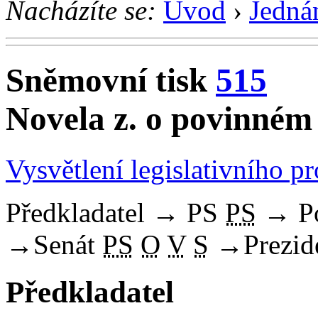
Nacházíte se:
Úvod
›
Jedná
Sněmovní tisk
515
Novela z. o povinném 
Vysvětlení legislativního p
Předkladatel
→
PS
PS
→
P
→
Senát
PS
O
V
S
→
Prezid
Předkladatel