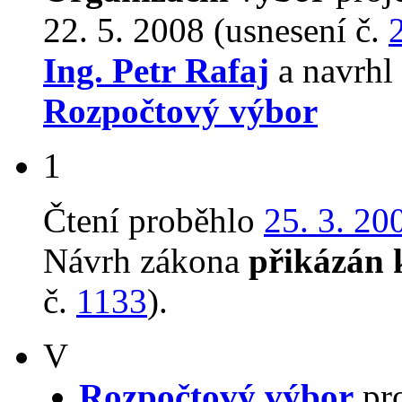
22. 5. 2008 (usnesení č.
Ing. Petr Rafaj
a navrhl
Rozpočtový výbor
1
Čtení proběhlo
25. 3. 20
Návrh zákona
přikázán 
č.
1133
).
V
Rozpočtový výbor
pro