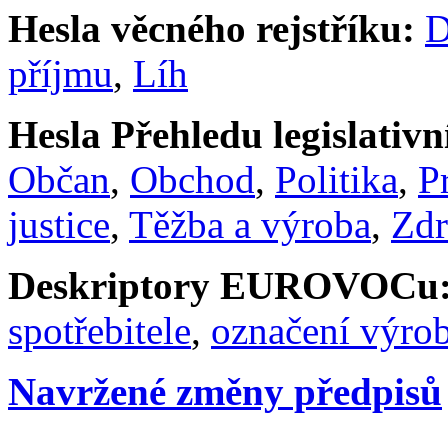
Hesla věcného rejstříku:
D
příjmu
,
Líh
Hesla Přehledu legislativní
Občan
,
Obchod
,
Politika
,
P
justice
,
Těžba a výroba
,
Zdr
Deskriptory EUROVOCu
spotřebitele
,
označení výro
Navržené změny předpisů