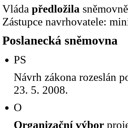
Vláda
předložila
sněmovně 
Zástupce navrhovatele: mini
Poslanecká sněmovna
PS
Návrh zákona rozeslán p
23. 5. 2008.
O
Organizační výbor
proj