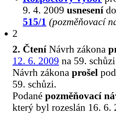
9. 4. 2009
usnesení
do
515/1
(pozměňovací n
2
2. Čtení
Návrh zákona
p
12. 6. 2009
na 59. schůzi
Návrh zákona
prošel
podr
59. schůzi.
Podané
pozměňovací ná
který byl rozeslán 16. 6.