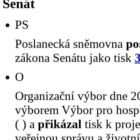
Senát
PS
Poslanecká sněmovna
po
zákona Senátu jako tisk
O
Organizační výbor dne 2
výborem Výbor pro hospo
( ) a
přikázal
tisk k proj
veřejnou správu a životní