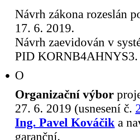
Návrh zákona rozeslán p
17. 6. 2019.
Návrh zaevidován v sys
PID KORNB4AHNYS3.
O
Organizační výbor
proj
27. 6. 2019 (usnesení č.
Ing. Pavel Kováčik
a na
garanční.