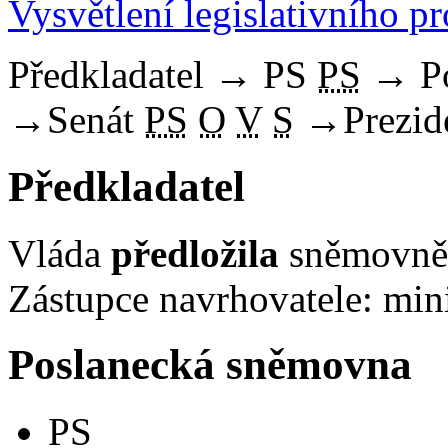
Vysvětlení legislativního p
Předkladatel
→
PS
PS
→
P
→
Senát
PS
O
V
S
→
Prezid
Předkladatel
Vláda
předložila
sněmovně 
Zástupce navrhovatele: mini
Poslanecká sněmovna
PS