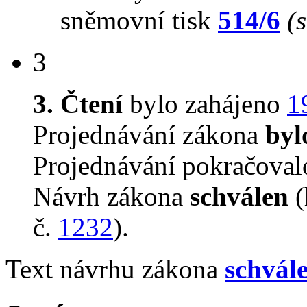
sněmovní tisk
514/6
(
3
3. Čtení
bylo zahájeno
1
Projednávání zákona
byl
Projednávání pokračova
Návrh zákona
schválen
(
č.
1232
).
Text návrhu zákona
schvál