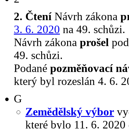
2. Čtení
Návrh zákona
p
3. 6. 2020
na 49. schůzi.
Návrh zákona
prošel
podr
49. schůzi.
Podané
pozměňovací ná
který byl rozeslán 4. 6. 
G
Zemědělský výbor
vyd
které bylo 11. 6. 202