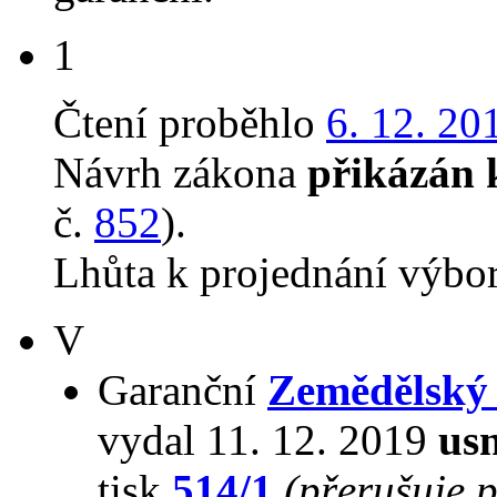
1
Čtení proběhlo
6. 12. 20
Návrh zákona
přikázán 
č.
852
).
Lhůta k projednání výbo
V
Garanční
Zemědělský
vydal 11. 12. 2019
usn
tisk
514/1
(přerušuje 