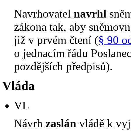
Navrhovatel
navrhl
sněm
zákona tak, aby sněmovn
již v prvém čtení (
§ 90 o
o jednacím řádu Poslane
pozdějších předpisů).
Vláda
VL
Návrh
zaslán
vládě k vyj