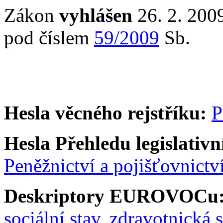
Zákon
vyhlášen
26. 2. 2009
pod číslem
59/2009
Sb.
Hesla věcného rejstříku:
P
Hesla Přehledu legislativní
Peněžnictví a pojišťovnictv
Deskriptory EUROVOCu
sociální stav
,
zdravotnická 