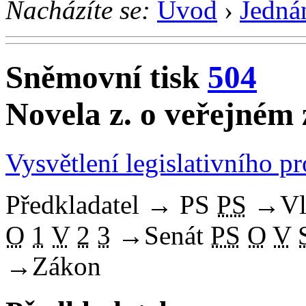
Nacházíte se:
Úvod
›
Jedná
Sněmovní tisk
504
Novela z. o veřejném 
Vysvětlení legislativního p
Předkladatel
→
PS
PS
→
Vl
O
1
V
2
3
→
Senát
PS
O
V
→
Zákon