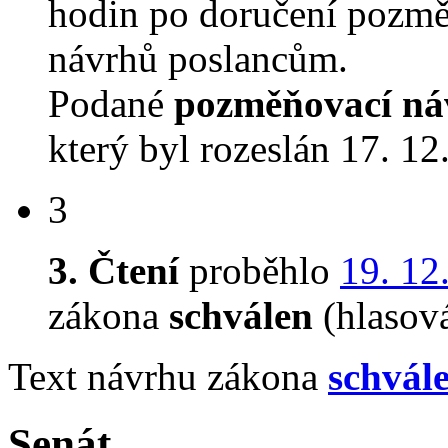
hodin po doručení pozmě
návrhů poslancům.
Podané
pozměňovací ná
který byl rozeslán 17. 12
3
3. Čtení
proběhlo
19. 12
zákona
schválen
(hlasov
Text návrhu zákona
schvál
Senát