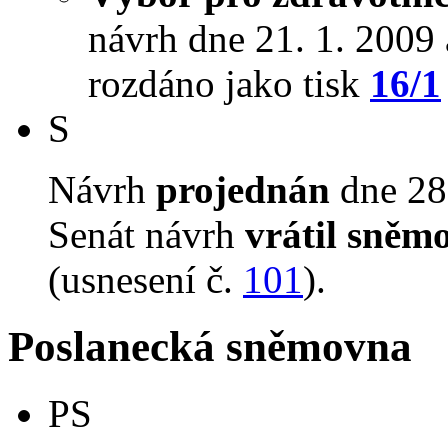
návrh dne 21. 1. 2009 a
rozdáno jako tisk
16/1
S
Návrh
projednán
dne 28.
Senát návrh
vrátil sněm
(usnesení č.
101
).
Poslanecká sněmovna
PS