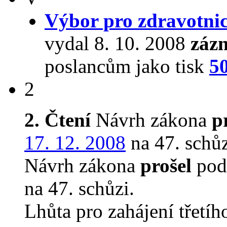
Výbor pro zdravotnic
vydal 8. 10. 2008
záz
poslancům jako tisk
5
2
2. Čtení
Návrh zákona
p
17. 12. 2008
na 47. schůz
Návrh zákona
prošel
pod
na 47. schůzi.
Lhůta pro zahájení třetíh