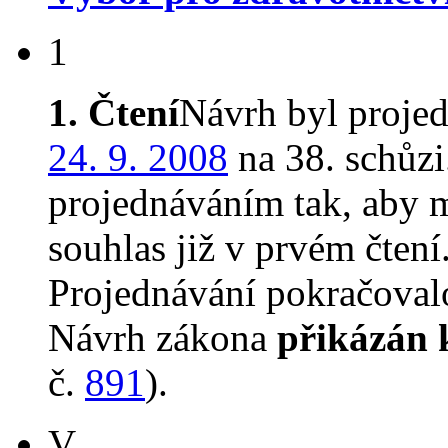
1
1. Čtení
Návrh byl proje
24. 9. 2008
na 38. schůz
projednáváním tak, aby 
souhlas již v prvém čtení
Projednávání pokračova
Návrh zákona
přikázán 
č.
891
).
V