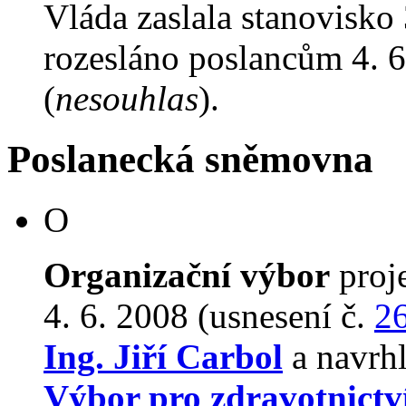
Vláda zaslala stanovisko
rozesláno poslancům 4. 6
(
nesouhlas
).
Poslanecká sněmovna
O
Organizační výbor
proj
4. 6. 2008 (usnesení č.
2
Ing. Jiří Carbol
a navrhl
Výbor pro zdravotnictv