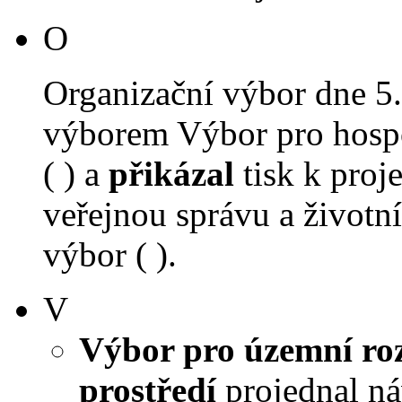
O
Organizační výbor dne 5
výborem Výbor pro hospo
( ) a
přikázal
tisk k proj
veřejnou správu a životní
výbor ( ).
V
Výbor pro územní roz
prostředí
projednal náv