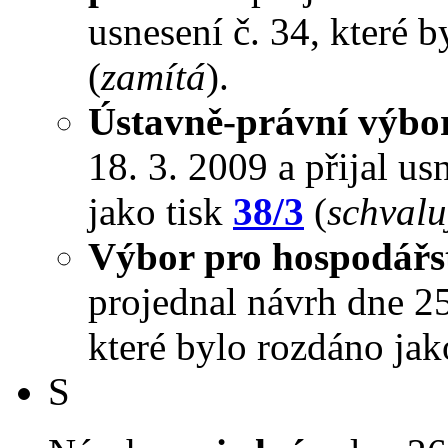
usnesení č. 34, které 
(
zamítá
).
Ústavně-právní výbo
18. 3. 2009 a přijal us
jako tisk
38/3
(
schvalu
Výbor pro hospodářst
projednal návrh dne 25.
které bylo rozdáno jak
S