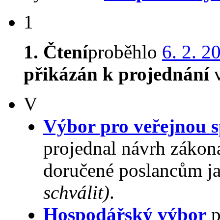
1
1. Čtení
proběhlo
6. 2. 2
přikázán k projednání
v
V
Výbor pro veřejnou s
projednal návrh zákon
doručené poslancům ja
schválit)
.
Hospodářský výbor
p