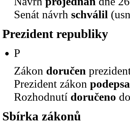
Návrh
projednán
dne 26.
Senát návrh
schválil
(usn
Prezident republiky
P
Zákon
doručen
prezident
Prezident zákon
podepsa
Rozhodnutí
doručeno
do
Sbírka zákonů