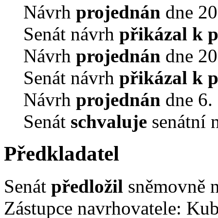
Návrh
projednán
dne 20.
Senát návrh
přikázal k 
Návrh
projednán
dne 20.
Senát návrh
přikázal k 
Návrh
projednán
dne 6. 
Senát
schvaluje
senátní 
Předkladatel
Senát
předložil
sněmovně ná
Zástupce navrhovatele: Kube