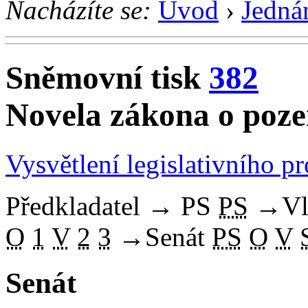
Nacházíte se:
Úvod
›
Jedná
Sněmovní tisk
382
Novela zákona o poz
Vysvětlení legislativního p
Předkladatel
→
PS
PS
→
Vl
O
1
V
2
3
→
Senát
PS
O
V
Senát