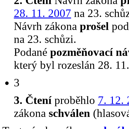
2. Čtení
Návrh zákona
p
28. 11. 2007
na 23. schůz
Návrh zákona
prošel
pod
na 23. schůzi.
Podané
pozměňovací ná
který byl rozeslán 28. 11
3
3. Čtení
proběhlo
7. 12.
zákona
schválen
(hlasov