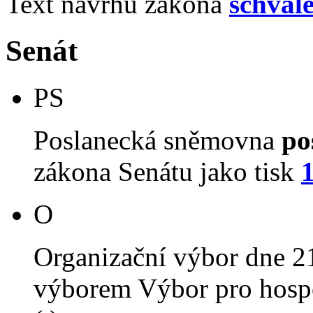
Text návrhu zákona
schvál
Senát
PS
Poslanecká sněmovna
po
zákona Senátu jako tisk
O
Organizační výbor dne 2
výborem Výbor pro hospo