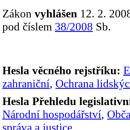
Zákon
vyhlášen
12. 2. 2008
pod číslem
38/2008
Sb.
Hesla věcného rejstříku:
E
zahraniční
,
Ochrana lidskýc
Hesla Přehledu legislativní
Národní hospodářství
,
Obč
správa a justice