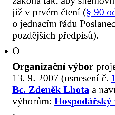
zákona tak, aby sněmovn
již v prvém čtení (
§ 90 o
o jednacím řádu Poslane
pozdějších předpisů).
O
Organizační výbor
proj
13. 9. 2007 (usnesení č.
Bc. Zdeněk Lhota
a navr
výborům:
Hospodářský 