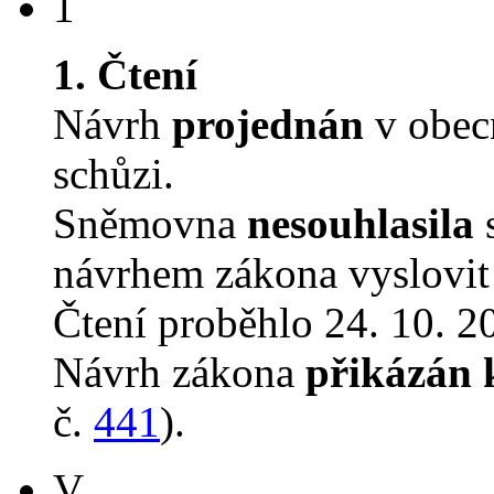
1
1. Čtení
Návrh
projednán
v obec
schůzi.
Sněmovna
nesouhlasila
s
návrhem zákona vyslovit 
Čtení proběhlo 24. 10. 2
Návrh zákona
přikázán 
č.
441
).
V