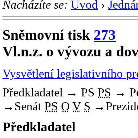
Nacházíte se:
Úvod
›
Jedná
Sněmovní tisk
273
Vl.n.z. o vývozu a do
Vysvětlení legislativního p
Předkladatel
→
PS
PS
→
P
→
Senát
PS
O
V
S
→
Prezid
Předkladatel