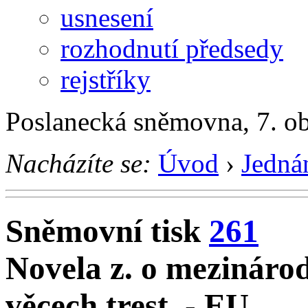
usnesení
rozhodnutí předsedy
rejstříky
Poslanecká sněmovna, 7. o
Nacházíte se:
Úvod
›
Jedná
Sněmovní tisk
261
Novela z. o mezinárod
věcech trest. - EU