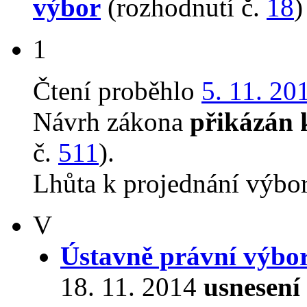
výbor
(rozhodnutí č.
18
)
1
Čtení proběhlo
5. 11. 20
Návrh zákona
přikázán 
č.
511
).
Lhůta k projednání výbo
V
Ústavně právní výbo
18. 11. 2014
usnesení