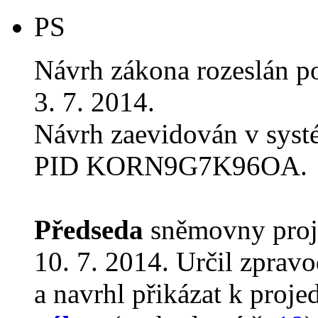
PS
Návrh zákona rozeslán p
3. 7. 2014.
Návrh zaevidován v sys
PID KORN9G7K96OA.
Předseda
sněmovny proj
10. 7. 2014. Určil zprav
a navrhl přikázat k proj