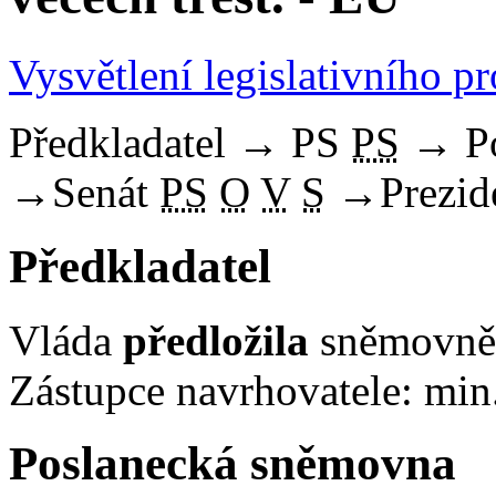
Vysvětlení legislativního p
Předkladatel
→
PS
PS
→
P
→
Senát
PS
O
V
S
→
Prezid
Předkladatel
Vláda
předložila
sněmovně 
Zástupce navrhovatele: min.
Poslanecká sněmovna