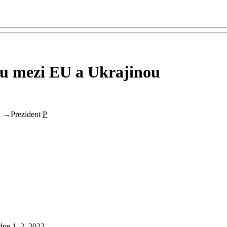
ru mezi EU a Ukrajinou
S
→
Prezident
P
ne 1. 2. 2022.