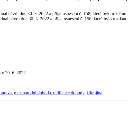
nal návrh dne 30. 3. 2022 a přijal usnesení č. 158, které bylo rozdáno 
dnal návrh dne 30. 3. 2022 a přijal usnesení č. 158, které bylo rozdáno
ky 20. 6. 2022.
doprava
,
mezinárodní dohoda
,
ratifikace dohody
,
Ukrajina