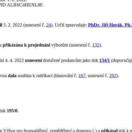
 PID ALBSC4HENL8F.
l
3. 2. 2022 (usnesení č.
24
). Určil zpravodaje:
PhDr. Jiří Horák, Ph.
va
přikázána k projednání
výborům (usnesení č.
132
).
al 4. 4. 2022
usnesení
doručené poslancům jako tisk
134/1
(doporučuje
ovna
dala
souhlas k ratifikaci (hlasování č.
167
, usnesení č.
292
).
tisk
195/0
.
Výbor pro hospodářství, zemědělství a dopravu ( ) a
přikázal
tisk k 