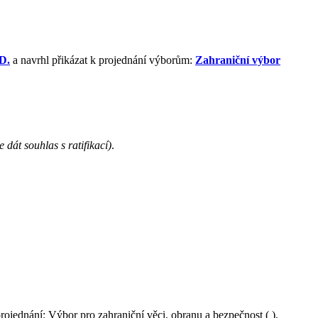
D.
a navrhl přikázat k projednání výborům:
Zahraniční výbor
 dát souhlas s ratifikací)
.
projednání: Výbor pro zahraniční věci, obranu a bezpečnost ( ).