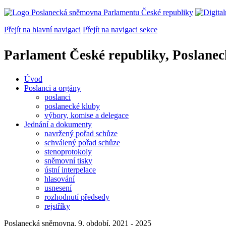
Přejít na hlavní navigaci
Přejít na navigaci sekce
Parlament České republiky, Poslane
Úvod
Poslanci a orgány
poslanci
poslanecké kluby
výbory, komise a delegace
Jednání a dokumenty
navržený pořad schůze
schválený pořad schůze
stenoprotokoly
sněmovní tisky
ústní interpelace
hlasování
usnesení
rozhodnutí předsedy
rejstříky
Poslanecká sněmovna, 9. období, 2021 - 2025