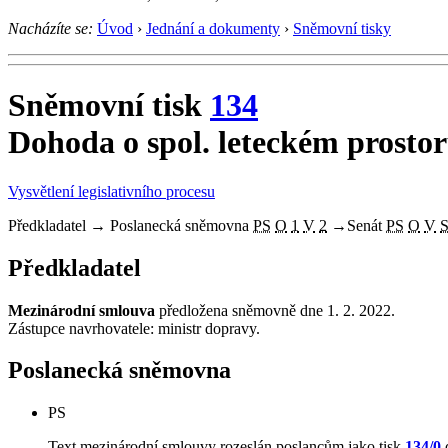
Nacházíte se:
Úvod
›
Jednání a dokumenty
›
Sněmovní tisky
Sněmovní tisk
134
Dohoda o spol. leteckém prosto
Vysvětlení legislativního procesu
Předkladatel
→
Poslanecká sněmovna
PS
O
1
V
2
→
Senát
PS
O
V
Předkladatel
Mezinárodní smlouva
předložena sněmovně dne 1. 2. 2022.
Zástupce navrhovatele: ministr dopravy.
Poslanecká sněmovna
PS
Text mezinárodní smlouvy rozeslán poslancům jako tisk
134/0
d