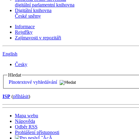
digitální parlamentní knihovna
Digitální knihovna
České sněmy
Informace
Rejstříky
Zajímavosti v repozitáři
English
Česky
Hledat
Plnotextové vyhledávání
ISP
(
příhlásit
)
Mapa webu
Nápověda
Odběr RSS
Prohlášení přístupnosti