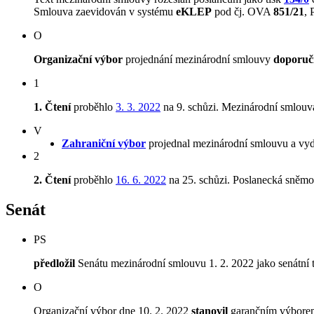
Smlouva zaevidován v systému
eKLEP
pod čj. OVA
851/21
,
O
Organizační výbor
projednání mezinárodní smlouvy
doporuči
1
1. Čtení
proběhlo
3. 3. 2022
na 9. schůzi. Mezinárodní smlou
V
Zahraniční výbor
projednal mezinárodní smlouvu a vyd
2
2. Čtení
proběhlo
16. 6. 2022
na 25. schůzi. Poslanecká sněm
Senát
PS
předložil
Senátu mezinárodní smlouvu 1. 2. 2022 jako senátní 
O
Organizační výbor dne 10. 2. 2022
stanovil
garančním výborem 