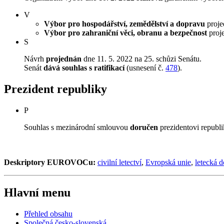
V
Výbor pro hospodářství, zemědělství a dopravu
projed
Výbor pro zahraniční věci, obranu a bezpečnost
proje
S
Návrh
projednán
dne 11. 5. 2022 na 25. schůzi Senátu.
Senát
dává souhlas s ratifikací
(usnesení č.
478
).
Prezident republiky
P
Souhlas s mezinárodní smlouvou
doručen
prezidentovi republi
Deskriptory EUROVOCu:
civilní letectví
,
Evropská unie
,
letecká 
Hlavní menu
Přehled obsahu
Společná česko-slovenská