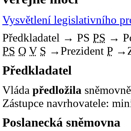
Vysvětlení legislativního p
Předkladatel
→
PS
PS
→
P
PS
O
V
S
→
Prezident
P
→
Předkladatel
Vláda
předložila
sněmovně 
Zástupce navrhovatele: mini
Poslanecká sněmovna