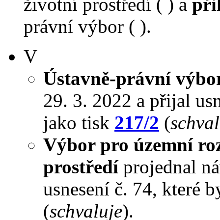
životní prostředí ( ) a
při
právní výbor ( ).
V
Ústavně-právní výbo
29. 3. 2022 a přijal us
jako tisk
217/2
(
schval
Výbor pro územní roz
prostředí
projednal náv
usnesení č. 74, které 
(
schvaluje
).