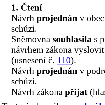
1. Čtení
Návrh
projednán
v obec
schůzi.
Sněmovna
souhlasila
s p
návrhem zákona vyslovit 
(usnesení č.
110
).
Návrh
projednán
v podro
schůzi.
Návrh zákona
přijat
(hla