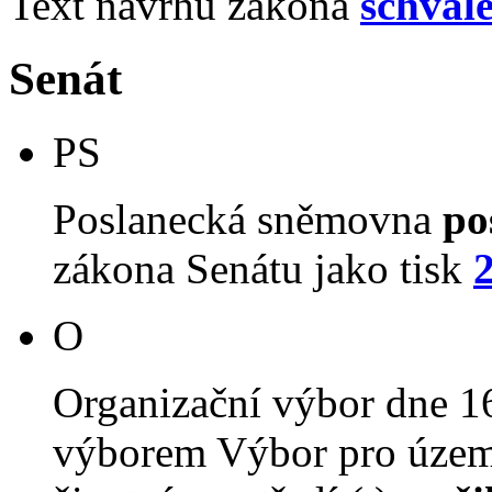
Text návrhu zákona
schvál
Senát
PS
Poslanecká sněmovna
po
zákona Senátu jako tisk
O
Organizační výbor dne 1
výborem Výbor pro územn