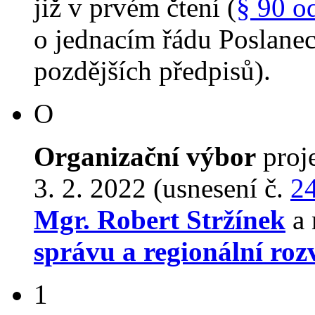
již v prvém čtení (
§ 90 o
o jednacím řádu Poslane
pozdějších předpisů).
O
Organizační výbor
proj
3. 2. 2022 (usnesení č.
2
Mgr. Robert Stržínek
a 
správu a regionální roz
1