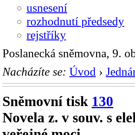
usnesení
rozhodnutí předsedy
rejstříky
Poslanecká sněmovna, 9. o
Nacházíte se:
Úvod
›
Jedná
Sněmovní tisk
130
Novela z. v souv. s e
veřejné moci