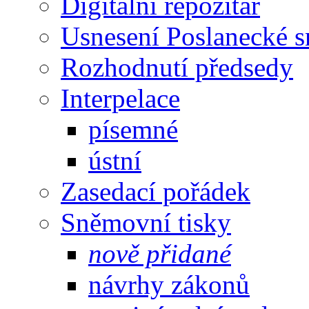
Digitální repozitář
Usnesení Poslanecké 
Rozhodnutí předsedy
Interpelace
písemné
ústní
Zasedací pořádek
Sněmovní tisky
nově přidané
návrhy zákonů