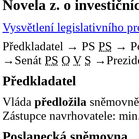
Novela z. o investičn
Vysvětlení legislativního p
Předkladatel
→
PS
PS
→
P
→
Senát
PS
O
V
S
→
Prezid
Předkladatel
Vláda
předložila
sněmovně 
Zástupce navrhovatele: min.
Poslanecká sněmovna