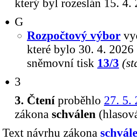
který byl rozeslán 15. 4.
G
Rozpočtový výbor
vyd
které bylo 30. 4. 202
sněmovní tisk
13/3
(st
3
3. Čtení
proběhlo
27. 5.
zákona
schválen
(hlasov
Text návrhu zákona
schvál