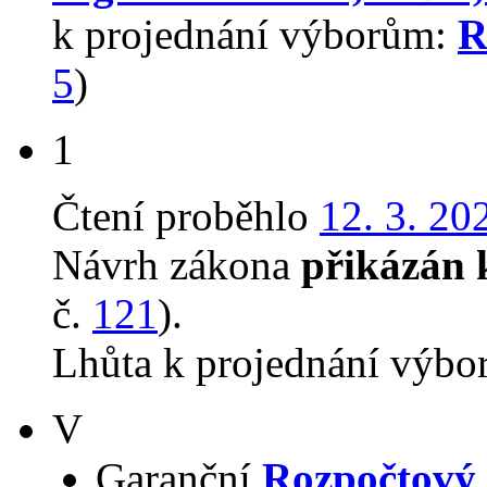
k projednání výborům:
R
5
)
1
Čtení proběhlo
12. 3. 20
Návrh zákona
přikázán 
č.
121
).
Lhůta k projednání výbo
V
Garanční
Rozpočtový