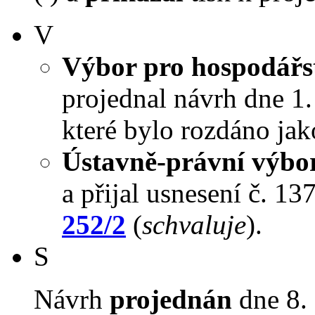
V
Výbor pro hospodářst
projednal návrh dne 1. 
které bylo rozdáno jak
Ústavně-právní výbo
a přijal usnesení č. 13
252/2
(
schvaluje
).
S
Návrh
projednán
dne 8. 