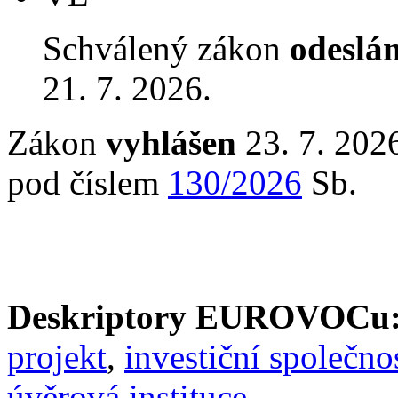
Schválený zákon
odeslá
21. 7. 2026.
Zákon
vyhlášen
23. 7. 2026
pod číslem
130/2026
Sb.
Deskriptory EUROVOCu
projekt
,
investiční společno
úvěrová instituce