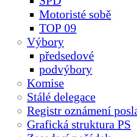
SPD
Motoristé sobě
TOP 09
Výbory
předsedové
podvýbory
Komise
Stálé delegace
Registr oznámení posl
Grafická struktura PS