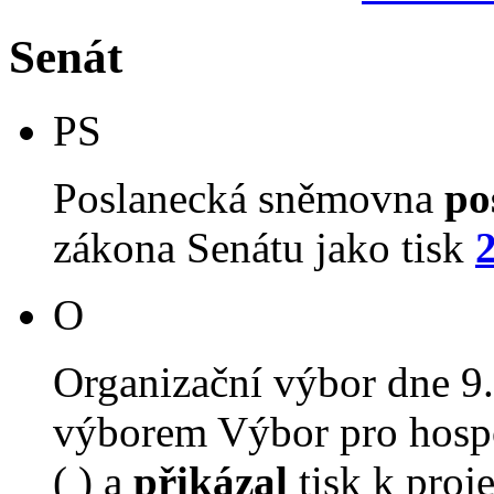
Senát
PS
Poslanecká sněmovna
po
zákona Senátu jako tisk
O
Organizační výbor dne 9
výborem Výbor pro hospo
( ) a
přikázal
tisk k proj