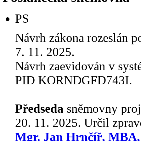
PS
Návrh zákona rozeslán p
7. 11. 2025.
Návrh zaevidován v sys
PID KORNDGFD743I.
Předseda
sněmovny proj
20. 11. 2025. Určil zpra
Mgr. Jan Hrnčíř, MBA