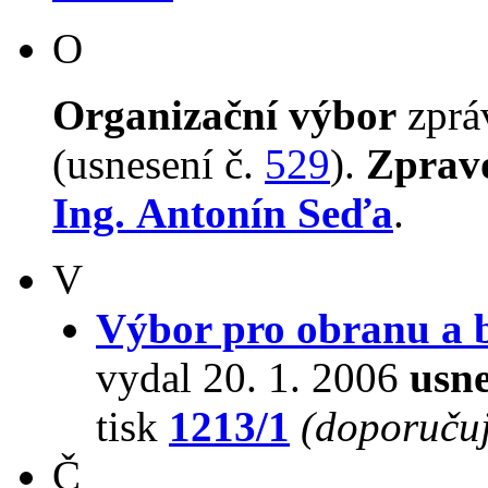
O
Organizační výbor
zpr
(usnesení č.
529
).
Zprav
Ing. Antonín Seďa
.
V
Výbor pro obranu a 
vydal 20. 1. 2006
usne
tisk
1213/1
(doporučuj
Č