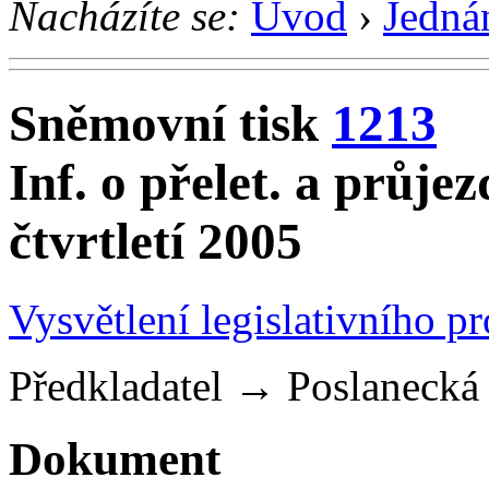
Nacházíte se:
Úvod
›
Jedná
Sněmovní tisk
1213
Inf. o přelet. a průjez
čtvrtletí 2005
Vysvětlení legislativního p
Předkladatel
→
Poslaneck
Dokument