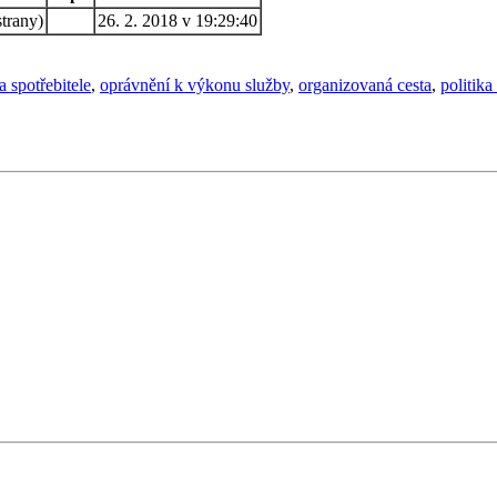
trany)
26. 2. 2018 v 19:29:40
a spotřebitele
,
oprávnění k výkonu služby
,
organizovaná cesta
,
politika