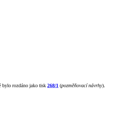
ré bylo rozdáno jako tisk
268/1
(
pozměňovací návrhy
).