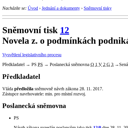
Nacházíte se:
Úvod
›
Jednání a dokumenty
›
Sněmovní tisky
Sněmovní tisk
12
Novela z. o podmínkách podniká
Vysvětlení legislativního procesu
Předkladatel
→
PS
PS
→
Poslanecká sněmovna
O
1
V
2
G
3
→
Sená
Předkladatel
Vláda
předložila
sněmovně návrh zákona 28. 11. 2017.
Zástupce navrhovatele: min. pro místní rozvoj.
Poslanecká sněmovna
PS
Návrh zákona rozeslán poslancům jako tisk
12/0
dne 28. 11. 20