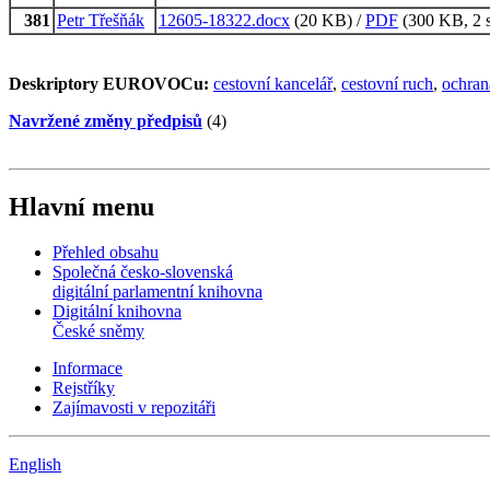
381
Petr Třešňák
12605-18322.docx
(20 KB) /
PDF
(300 KB, 2 s
Deskriptory EUROVOCu:
cestovní kancelář
,
cestovní ruch
,
ochran
Navržené změny předpisů
(4)
Hlavní menu
Přehled obsahu
Společná česko-slovenská
digitální parlamentní knihovna
Digitální knihovna
České sněmy
Informace
Rejstříky
Zajímavosti v repozitáři
English