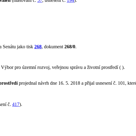
válen
(hlasování č.
57
, usnesení č.
194
).
 Senátu jako tisk
268
, dokument
268/0
.
bor pro územní rozvoj, veřejnou správu a životní prostředí ( ).
prostředí
projednal návrh dne 16. 5. 2018 a přijal usnesení č. 101, kte
ení č.
417
).