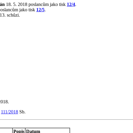
lán
18. 5. 2018 poslancům jako tisk
12/4
.
poslancům jako tisk
12/5
.
13. schůzi.
2018.
m
111/2018
Sb.
Popis
Datum