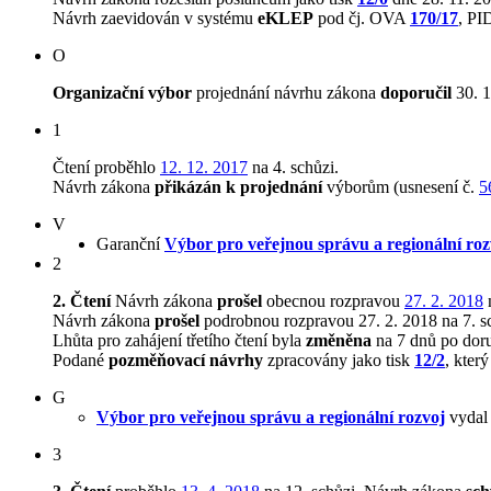
Návrh zaevidován v systému
eKLEP
pod čj. OVA
170/17
, P
O
Organizační výbor
projednání návrhu zákona
doporučil
30. 1
1
Čtení proběhlo
12. 12. 2017
na 4. schůzi.
Návrh zákona
přikázán k projednání
výborům (usnesení č.
5
V
Garanční
Výbor pro veřejnou správu a regionální roz
2
2. Čtení
Návrh zákona
prošel
obecnou rozpravou
27. 2. 2018
n
Návrh zákona
prošel
podrobnou rozpravou 27. 2. 2018 na 7. s
Lhůta pro zahájení třetího čtení byla
změněna
na 7 dnů po dor
Podané
pozměňovací návrhy
zpracovány jako tisk
12/2
, kter
G
Výbor pro veřejnou správu a regionální rozvoj
vydal 
3