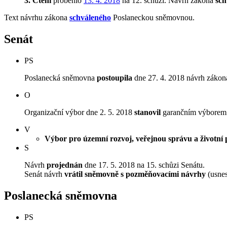
3. Čtení
proběhlo
13. 4. 2018
na 12. schůzi.
Návrh zákona
sch
Text návrhu zákona
schváleného
Poslaneckou sněmovnou.
Senát
PS
Poslanecká sněmovna
postoupila
dne 27. 4. 2018 návrh zákona
O
Organizační výbor dne 2. 5. 2018
stanovil
garančním výborem Vý
V
Výbor pro územní rozvoj, veřejnou správu a životní 
S
Návrh
projednán
dne 17. 5. 2018 na 15. schůzi Senátu.
Senát návrh
vrátil sněmovně s pozměňovacími návrhy
(usnes
Poslanecká sněmovna
PS