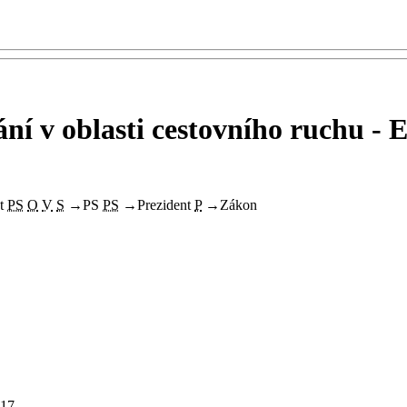
ní v oblasti cestovního ruchu - 
t
PS
O
V
S
→
PS
PS
→
Prezident
P
→
Zákon
17.