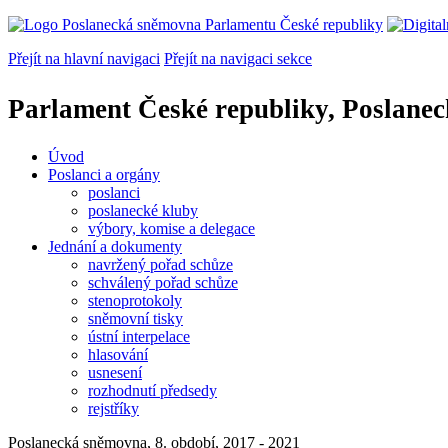
Přejít na hlavní navigaci
Přejít na navigaci sekce
Parlament České republiky, Poslane
Úvod
Poslanci a orgány
poslanci
poslanecké kluby
výbory, komise a delegace
Jednání a dokumenty
navržený pořad schůze
schválený pořad schůze
stenoprotokoly
sněmovní tisky
ústní interpelace
hlasování
usnesení
rozhodnutí předsedy
rejstříky
Poslanecká sněmovna, 8. období, 2017 - 2021