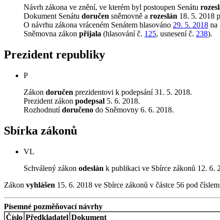
Návrh zákona ve znění, ve kterém byl postoupen Senátu
rozes
Dokument Senátu
doručen
sněmovně a
rozeslán
18. 5. 2018 
O návrhu zákona vráceném Senátem hlasováno
29. 5. 2018
na 
Sněmovna zákon
přijala
(hlasování č.
125
, usnesení č.
238
).
Prezident republiky
P
Zákon
doručen
prezidentovi k podepsání 31. 5. 2018.
Prezident zákon
podepsal
5. 6. 2018.
Rozhodnutí
doručeno
do Sněmovny 6. 6. 2018.
Sbírka zákonů
VL
Schválený zákon
odeslán
k publikaci ve Sbírce zákonů 12. 6. 
Zákon
vyhlášen
15. 6. 2018 ve Sbírce zákonů v částce 56 pod čísle
Písemné pozměňovací návrhy
Číslo
Předkladatel
Dokument