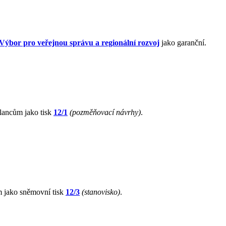
Výbor pro veřejnou správu a regionální rozvoj
jako garanční.
lancům jako tisk
12/1
(pozměňovací návrhy)
.
m jako sněmovní tisk
12/3
(stanovisko)
.