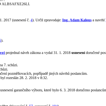
ID ALBSAFXE26LI.
1. 2017 (usnesení č.
4
). Určil zpravodaje:
Ing. Adam Kalous
a navrhl
6
).
voj
projednal návrh zákona a vydal 31. 1. 2018
usnesení
doručené pos
a 7. schůzi.
chůzi.
učení pozměňovacích, popřípadě jiných návrhů poslancům.
ý byl rozeslán 28. 2. 2018 v 8:32.
usnesení garančního výboru, které bylo 6. 3. 2018 doručeno poslanců