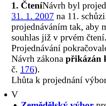
1. Čtení
Návrh byl proje
31. 1. 2007
na 11. schůz
projednáváním tak, aby 
souhlas již v prvém čtení
Projednávání pokračovalo
Návrh zákona
přikázán 
č.
176
).
Lhůta k projednání výbo
V
Zemědělský výbor
pro