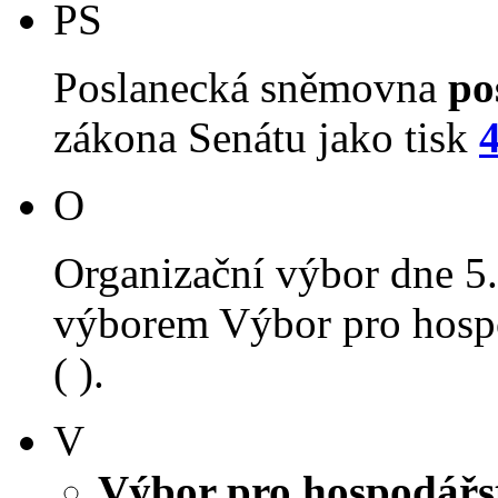
PS
Poslanecká sněmovna
po
zákona Senátu jako tisk
O
Organizační výbor dne 5
výborem Výbor pro hospo
( ).
V
Výbor pro hospodářst