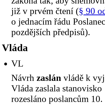
zákona tak, aby sněmovn
již v prvém čtení (
§ 90 o
o jednacím řádu Poslane
pozdějších předpisů).
Vláda
VL
Návrh
zaslán
vládě k vyj
Vláda zaslala stanovisko
rozesláno poslancům 10. 