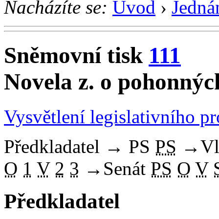
Nacházíte se:
Úvod
›
Jedná
Sněmovní tisk
111
Novela z. o pohonný
Vysvětlení legislativního p
Předkladatel
→
PS
PS
→
Vl
O
1
V
2
3
→
Senát
PS
O
V
Předkladatel