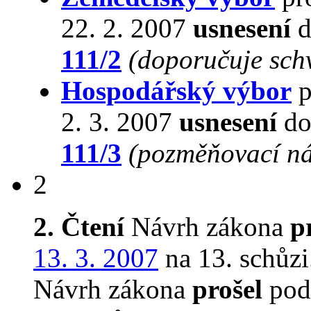
22. 2. 2007
usnesení
d
111/2
(doporučuje schv
Hospodářský výbor
p
2. 3. 2007
usnesení
do
111/3
(pozměňovací ná
2
2. Čtení
Návrh zákona
p
13. 3. 2007
na 13. schůzi
Návrh zákona
prošel
podr