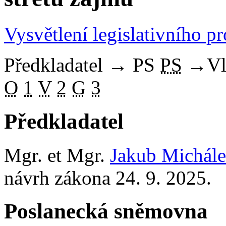
Vysvětlení legislativního p
Předkladatel
→
PS
PS
→
Vl
O
1
V
2
G
3
Předkladatel
Mgr. et Mgr.
Jakub Michál
návrh zákona 24. 9. 2025.
Poslanecká sněmovna