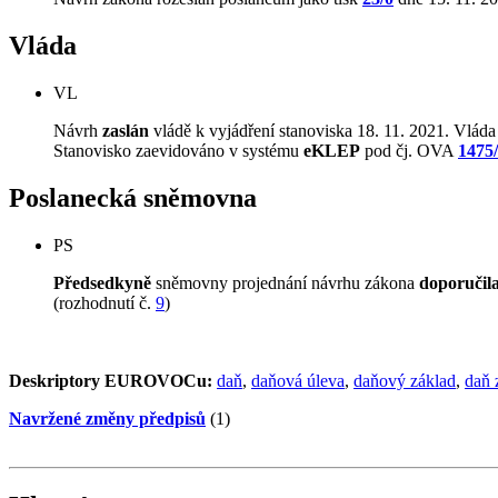
Vláda
VL
Návrh
zaslán
vládě k vyjádření stanoviska 18. 11. 2021. Vláda
Stanovisko zaevidováno v systému
eKLEP
pod čj. OVA
1475
Poslanecká sněmovna
PS
Předsedkyně
sněmovny projednání návrhu zákona
doporučil
(rozhodnutí č.
9
)
Deskriptory EUROVOCu:
daň
,
daňová úleva
,
daňový základ
,
daň 
Navržené změny předpisů
(1)