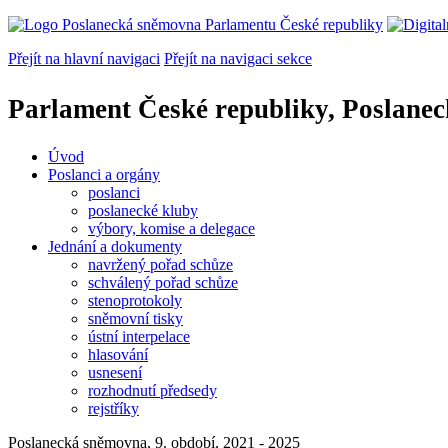
Přejít na hlavní navigaci
Přejít na navigaci sekce
Parlament České republiky, Poslane
Úvod
Poslanci a orgány
poslanci
poslanecké kluby
výbory, komise a delegace
Jednání a dokumenty
navržený pořad schůze
schválený pořad schůze
stenoprotokoly
sněmovní tisky
ústní interpelace
hlasování
usnesení
rozhodnutí předsedy
rejstříky
Poslanecká sněmovna, 9. období, 2021 - 2025