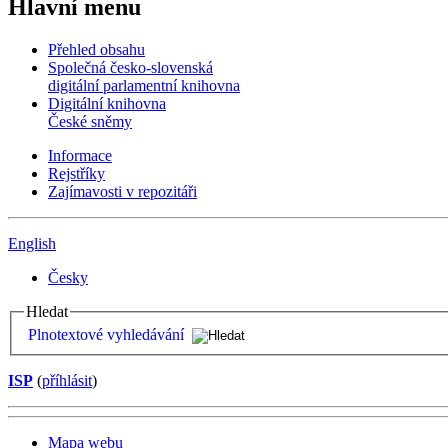
Hlavní menu
Přehled obsahu
Společná česko-slovenská
digitální parlamentní knihovna
Digitální knihovna
České sněmy
Informace
Rejstříky
Zajímavosti v repozitáři
English
Česky
Hledat
Plnotextové vyhledávání
ISP
(
příhlásit
)
Mapa webu