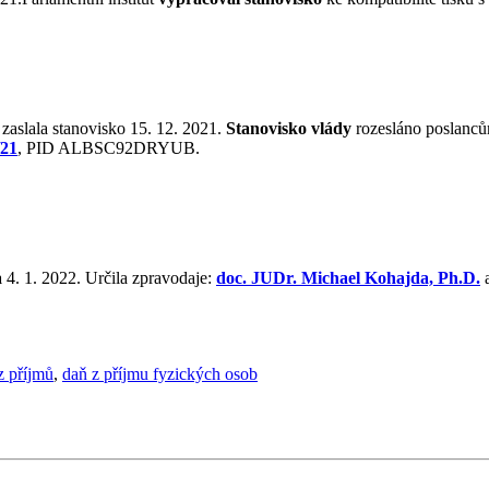
 zaslala stanovisko 15. 12. 2021.
Stanovisko vlády
rozesláno poslanců
/21
, PID ALBSC92DRYUB.
a
4. 1. 2022. Určila zpravodaje:
doc. JUDr. Michael Kohajda, Ph.D.
a
z příjmů
,
daň z příjmu fyzických osob