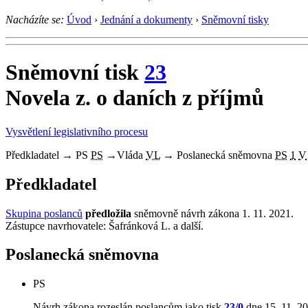
Nacházíte se:
Úvod
›
Jednání a dokumenty
›
Sněmovní tisky
Sněmovní tisk
23
Novela z. o daních z příjmů
Vysvětlení legislativního procesu
Předkladatel
→
PS
PS
→
Vláda
VL
→
Poslanecká sněmovna
PS
1
V
Předkladatel
Skupina poslanců
předložila
sněmovně návrh zákona 1. 11. 2021.
Zástupce navrhovatele: Šafránková L. a další.
Poslanecká sněmovna
PS
Návrh zákona rozeslán poslancům jako tisk
23/0
dne 15. 11. 20