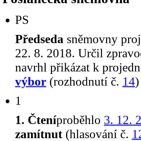
PS
Předseda
sněmovny proj
22. 8. 2018. Určil zprav
navrhl přikázat k proje
výbor
(rozhodnutí č.
14
)
1
1. Čtení
proběhlo
3. 12. 
zamítnut
(hlasování č.
1