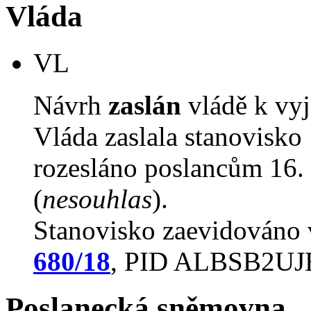
Vláda
VL
Návrh
zaslán
vládě k vyj
Vláda zaslala stanovisko
rozesláno poslancům 16. 
(
nesouhlas
).
Stanovisko zaevidováno
680/18
, PID ALBSB2U
Poslanecká sněmovna