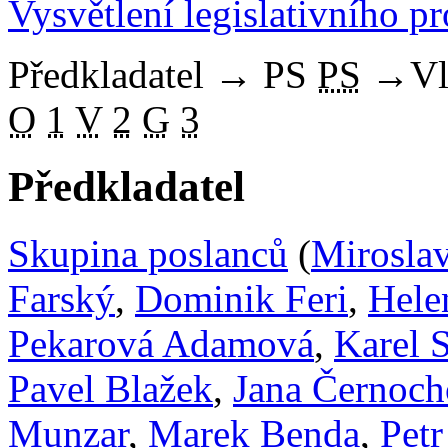
Vysvětlení legislativního p
Předkladatel
→
PS
PS
→
Vl
O
1
V
2
G
3
Předkladatel
Skupina poslanců
(
Mirosla
Farský
,
Dominik Feri
,
Hele
Pekarová Adamová
,
Karel 
Pavel Blažek
,
Jana Černoc
Munzar
,
Marek Benda
,
Petr