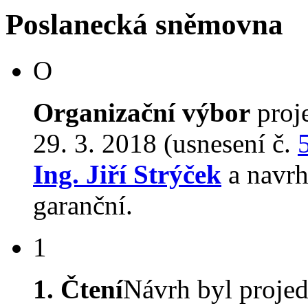
Poslanecká sněmovna
O
Organizační výbor
proj
29. 3. 2018 (usnesení č.
Ing. Jiří Strýček
a navr
garanční.
1
1. Čtení
Návrh byl proje