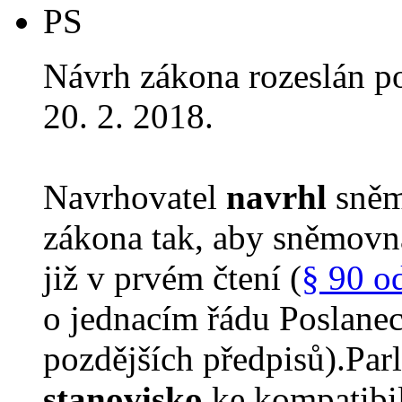
PS
Návrh zákona rozeslán p
20. 2. 2018.
Navrhovatel
navrhl
sněm
zákona tak, aby sněmovn
již v prvém čtení (
§ 90 o
o jednacím řádu Poslane
pozdějších předpisů).Parl
stanovisko
ke kompatibil