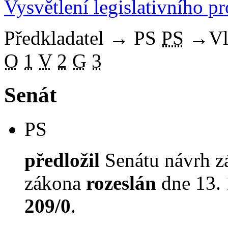
Vysvětlení legislativního p
Předkladatel
→
PS
PS
→
Vl
O
1
V
2
G
3
Senát
PS
předložil
Senátu návrh z
zákona
rozeslán
dne 13. 
209/0
.