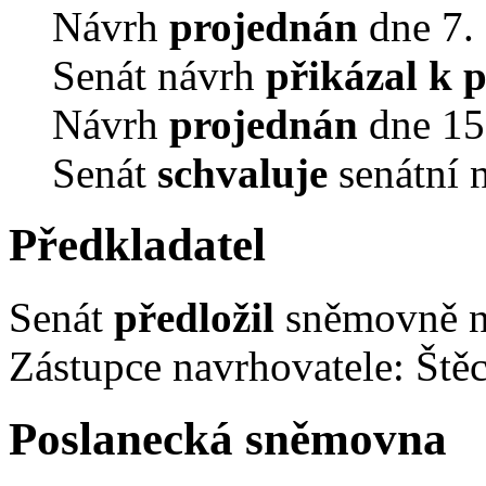
Návrh
projednán
dne 7. 
Senát návrh
přikázal k 
Návrh
projednán
dne 15.
Senát
schvaluje
senátní 
Předkladatel
Senát
předložil
sněmovně ná
Zástupce navrhovatele: Štěc
Poslanecká sněmovna