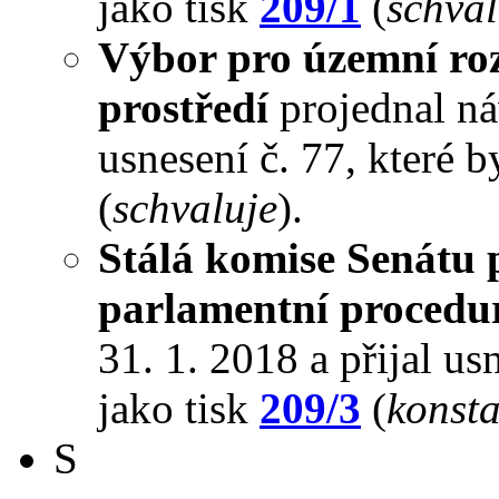
jako tisk
209/1
(
schval
Výbor pro územní roz
prostředí
projednal náv
usnesení č. 77, které 
(
schvaluje
).
Stálá komise Senátu 
parlamentní procedu
31. 1. 2018 a přijal us
jako tisk
209/3
(
konsta
S