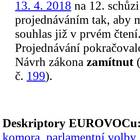
13. 4. 2018
na 12. schůz
projednáváním tak, aby 
souhlas již v prvém čtení
Projednávání pokračovalo
Návrh zákona
zamítnut
(
č.
199
).
Deskriptory EUROVOCu
komora
,
parlamentní volby