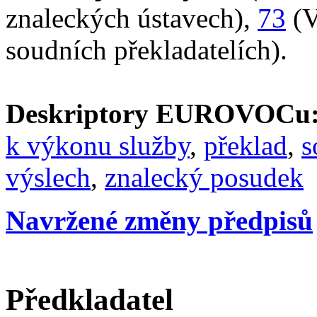
znaleckých ústavech),
73
(V
soudních překladatelích).
Deskriptory EUROVOCu
k výkonu služby
,
překlad
,
s
výslech
,
znalecký posudek
Navržené změny předpisů
Předkladatel