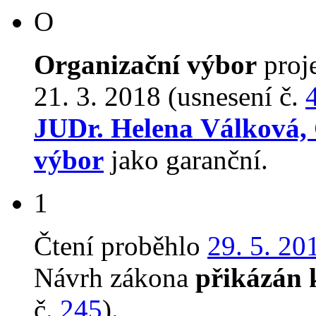
O
Organizační výbor
proj
21. 3. 2018 (usnesení č.
JUDr. Helena Válková,
výbor
jako garanční.
1
Čtení proběhlo
29. 5. 20
Návrh zákona
přikázán 
č.
245
).