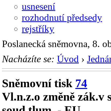
usnesení
rozhodnutí předsedy
rejstříky
Poslanecká sněmovna, 8. o
Nacházíte se:
Úvod
›
Jedná
Sněmovní tisk
74
Vl.n.z.o změně zák.v s
soud.tlum. - EU