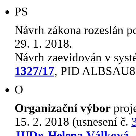
PS
Návrh zákona rozeslán p
29. 1. 2018.
Návrh zaevidován v sys
1327/17
, PID ALBSAU
O
Organizační výbor
proj
15. 2. 2018 (usnesení č.
JUDr. Helena Válková,