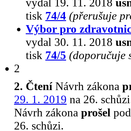
vydal 19. 11. 2018
usn
tisk
74/4
(přerušuje p
Výbor pro zdravotnic
vydal 30. 11. 2018
usn
tisk
74/5
(doporučuje s
2
2. Čtení
Návrh zákona
p
29. 1. 2019
na 26. schůzi
Návrh zákona
prošel
podr
26. schůzi.