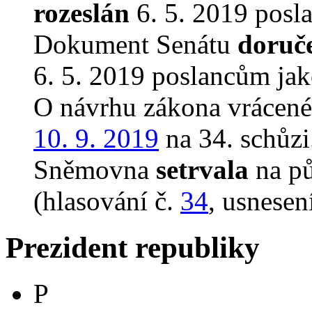
rozeslán
6. 5. 2019 posl
Dokument Senátu
doruč
6. 5. 2019 poslancům jak
O návrhu zákona vrácen
10. 9. 2019
na 34. schůzi
Sněmovna
setrvala
na p
(hlasování č.
34
, usnesen
Prezident republiky
P