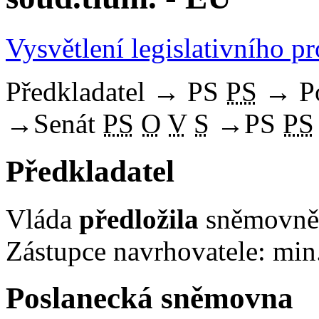
Vysvětlení legislativního p
Předkladatel
→
PS
PS
→
P
→
Senát
PS
O
V
S
→
PS
PS
Předkladatel
Vláda
předložila
sněmovně 
Zástupce navrhovatele: min.
Poslanecká sněmovna