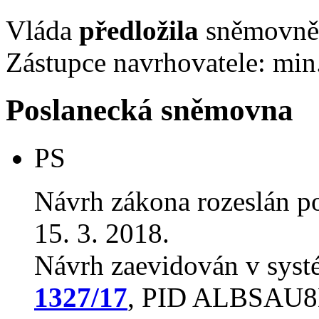
Vláda
předložila
sněmovně 
Zástupce navrhovatele: min.
Poslanecká sněmovna
PS
Návrh zákona rozeslán p
15. 3. 2018.
Návrh zaevidován v sys
1327/17
, PID ALBSAU