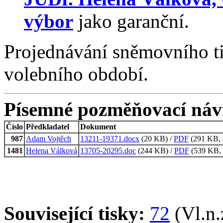
výbor
jako garanční.
Projednávání sněmovního t
volebního období.
Písemné pozměňovací náv
Číslo
Předkladatel
Dokument
987
Adam Vojtěch
13211-19371.docx
(20 KB) /
PDF
(291 KB, 4
1481
Helena Válková
13705-20295.doc
(244 KB) /
PDF
(539 KB, 
Související tisky:
72
(Vl.n.