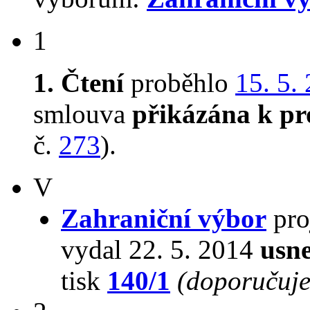
1
1. Čtení
proběhlo
15. 5.
smlouva
přikázána k pr
č.
273
).
V
Zahraniční výbor
pro
vydal 22. 5. 2014
usne
tisk
140/1
(doporučuje 