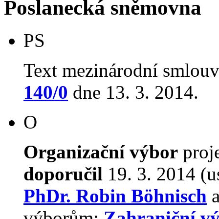
Poslanecká sněmovna
PS
Text mezinárodní smlouv
140/0
dne 13. 3. 2014.
O
Organizační výbor
proj
doporučil
19. 3. 2014 (u
PhDr. Robin Böhnisch
a
výborům:
Zahraniční v