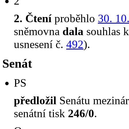
2
2. Čtení
proběhlo
30. 10
sněmovna
dala
souhlas k 
usnesení č.
492
).
Senát
PS
předložil
Senátu mezinár
senátní tisk
246/0
.