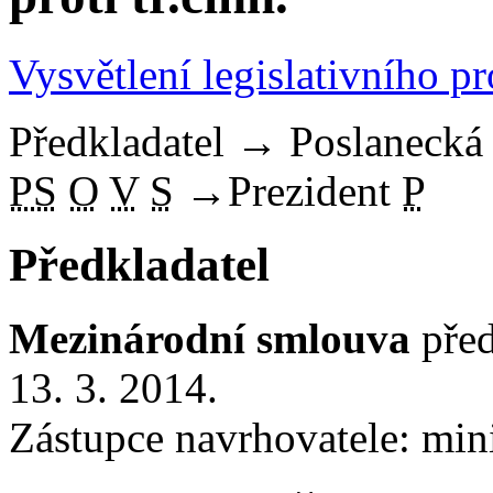
Vysvětlení legislativního p
Předkladatel
→
Poslaneck
PS
O
V
S
→
Prezident
P
Předkladatel
Mezinárodní smlouva
před
13. 3. 2014.
Zástupce navrhovatele: mini