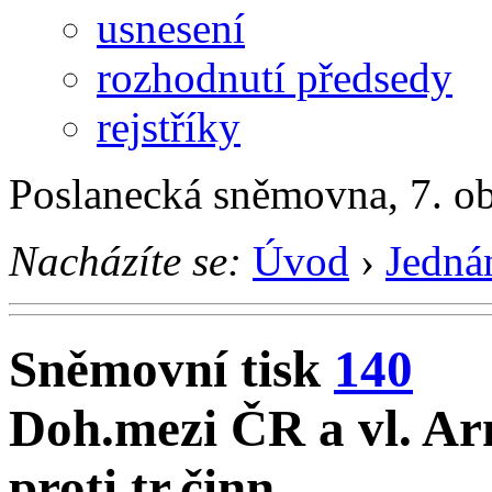
usnesení
rozhodnutí předsedy
rejstříky
Poslanecká sněmovna, 7. o
Nacházíte se:
Úvod
›
Jedná
Sněmovní tisk
140
Doh.mezi ČR a vl. Arm
proti tr.činn.