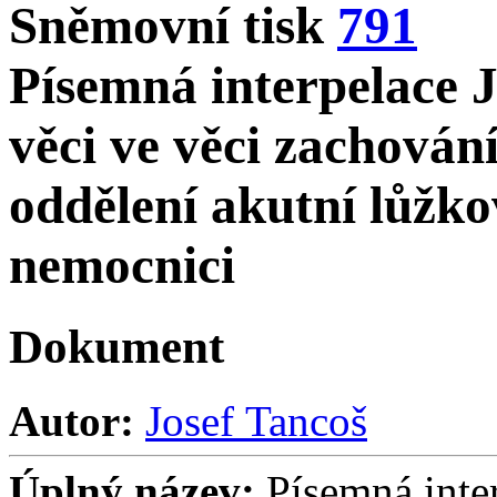
Sněmovní tisk
791
Písemná interpelace J
věci ve věci zachován
oddělení akutní lůžko
nemocnici
Dokument
Autor:
Josef Tancoš
Úplný název:
Písemná inter