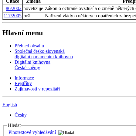
Citace
Změna
Předp
86/2002
novelizuje
Zákon o ochraně ovzduší a o změně některých 
117/2005
ruší
Nařízení vlády o některých opatřeních zabezpe
Hlavní menu
Přehled obsahu
Společná česko-slovenská
digitální parlamentní knihovna
Digitální knihovna
České sněmy
Informace
Rejstříky
Zajímavosti v repozitáři
English
Česky
Hledat
Plnotextové vyhledávání