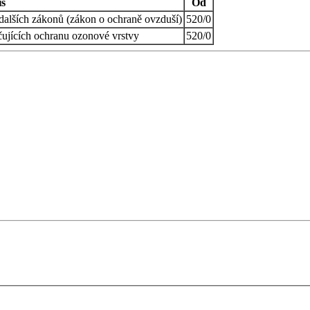
is
Od
dalších zákonů (zákon o ochraně ovzduší)
520/0
čujících ochranu ozonové vrstvy
520/0