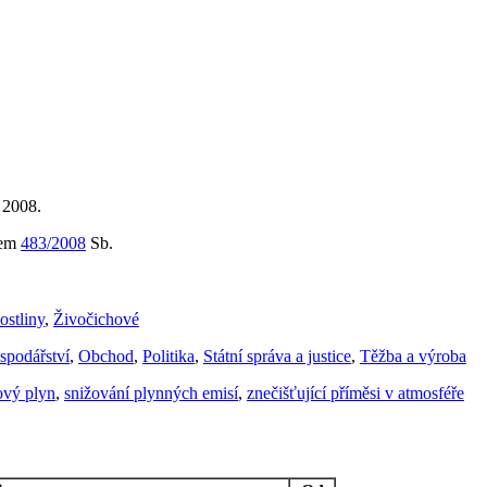
 2008.
lem
483/2008
Sb.
ostliny
,
Živočichové
spodářství
,
Obchod
,
Politika
,
Státní správa a justice
,
Těžba a výroba
ový plyn
,
snižování plynných emisí
,
znečišťující příměsi v atmosféře