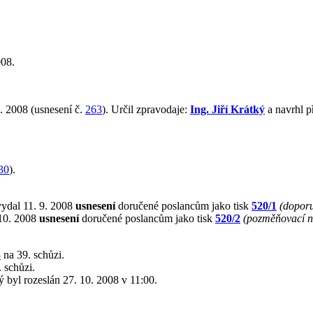
008.
. 2008 (usnesení č.
263
). Určil zpravodaje:
Ing. Jiří Krátký
a navrhl p
30
).
vydal 11. 9. 2008
usnesení
doručené poslancům jako tisk
520/1
(doporu
 10. 2008
usnesení
doručené poslancům jako tisk
520/2
(pozměňovací n
8
na 39. schůzi.
 schůzi.
rý byl rozeslán 27. 10. 2008 v 11:00.