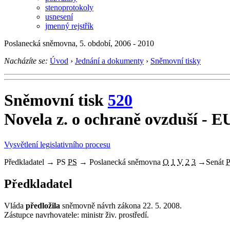
stenoprotokoly
usnesení
jmenný rejstřík
Poslanecká sněmovna, 5. období, 2006 - 2010
Nacházíte se:
Úvod
›
Jednání a dokumenty
›
Sněmovní tisky
Sněmovní tisk
520
Novela z. o ochraně ovzduší - E
Vysvětlení legislativního procesu
Předkladatel
→
PS
PS
→
Poslanecká sněmovna
O
1
V
2
3
→
Senát
Předkladatel
Vláda
předložila
sněmovně návrh zákona 22. 5. 2008.
Zástupce navrhovatele: ministr živ. prostředí.