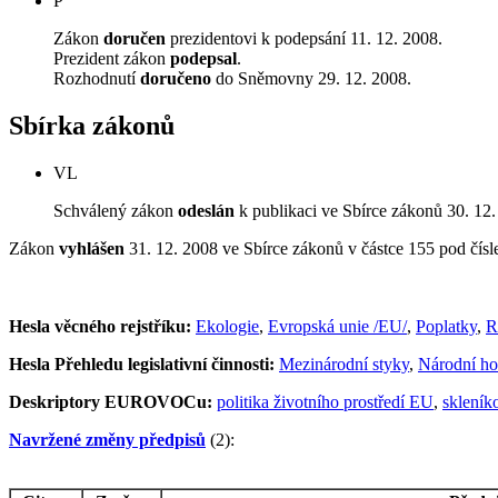
P
Zákon
doručen
prezidentovi k podepsání 11. 12. 2008.
Prezident zákon
podepsal
.
Rozhodnutí
doručeno
do Sněmovny 29. 12. 2008.
Sbírka zákonů
VL
Schválený zákon
odeslán
k publikaci ve Sbírce zákonů 30. 12.
Zákon
vyhlášen
31. 12. 2008 ve Sbírce zákonů v částce 155 pod čís
Hesla věcného rejstříku:
Ekologie
,
Evropská unie /EU/
,
Poplatky
,
R
Hesla Přehledu legislativní činnosti:
Mezinárodní styky
,
Národní ho
Deskriptory EUROVOCu:
politika životního prostředí EU
,
skleník
Navržené změny předpisů
(2):