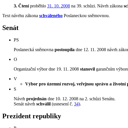
3. Čtení
proběhlo
31. 10. 2008
na 39. schůzi.
Návrh zákona
sc
Text návrhu zákona
schváleného
Poslaneckou sněmovnou.
Senát
PS
Poslanecká sněmovna
postoupila
dne 12. 11. 2008 návrh zákon
O
Organizační výbor dne 19. 11. 2008
stanovil
garančním výborem
V
Výbor pro územní rozvoj, veřejnou správu a životní 
S
Návrh
projednán
dne 10. 12. 2008 na 2. schůzi Senátu.
Senát návrh
schválil
(usnesení č.
34
).
Prezident republiky