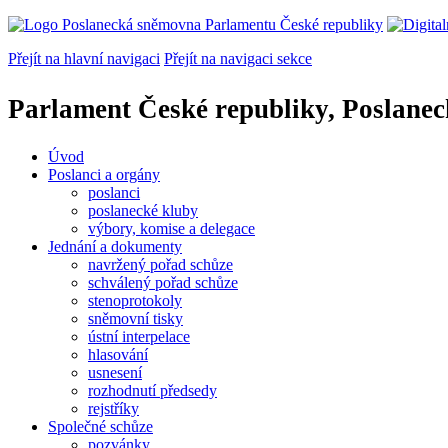
Přejít na hlavní navigaci
Přejít na navigaci sekce
Parlament České republiky, Poslane
Úvod
Poslanci a orgány
poslanci
poslanecké kluby
výbory, komise a delegace
Jednání a dokumenty
navržený pořad schůze
schválený pořad schůze
stenoprotokoly
sněmovní tisky
ústní interpelace
hlasování
usnesení
rozhodnutí předsedy
rejstříky
Společné schůze
pozvánky