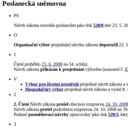
Poslanecká sněmovna
PS
Návrh zákona rozeslán poslancům jako tisk
520/0
dne 23. 5. 2
O
Organizační výbor
projednání návrhu zákona
doporučil
22. 5
1
Čtení proběhlo
25. 6. 2008
na 34. schůzi.
Návrh zákona
přikázán k projednání
výborům (usnesení č.
8
V
Výbor pro životní prostředí
projednal návrh zákona a 
Hospodářský výbor
projednal návrh zákona a vydal 8.
2
2. Čtení
Návrh zákona
prošel
obecnou rozpravou
24. 10. 200
Návrh zákona
prošel
podrobnou rozpravou 24. 10. 2008 na 39.
Podané
pozměňovací návrhy
zpracovány jako tisk
520/3
, kte
3