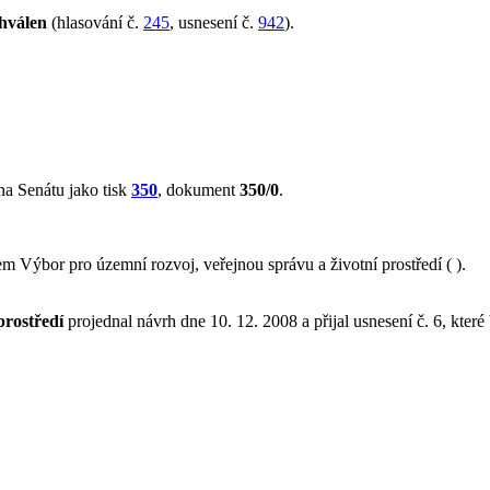
hválen
(hlasování č.
245
, usnesení č.
942
).
a Senátu jako tisk
350
, dokument
350/0
.
 Výbor pro územní rozvoj, veřejnou správu a životní prostředí ( ).
prostředí
projednal návrh dne 10. 12. 2008 a přijal usnesení č. 6, které