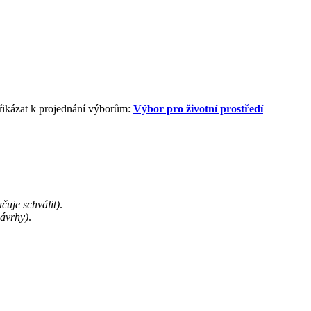
řikázat k projednání výborům:
Výbor pro životní prostředí
čuje schválit)
.
ávrhy)
.