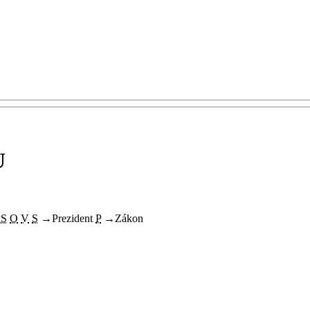
U
PS
O
V
S
→
Prezident
P
→
Zákon