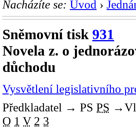
Nacházíte se:
Úvod
›
Jedná
Sněmovní tisk
931
Novela z. o jednorázo
důchodu
Vysvětlení legislativního p
Předkladatel
→
PS
PS
→
Vl
O
1
V
2
3