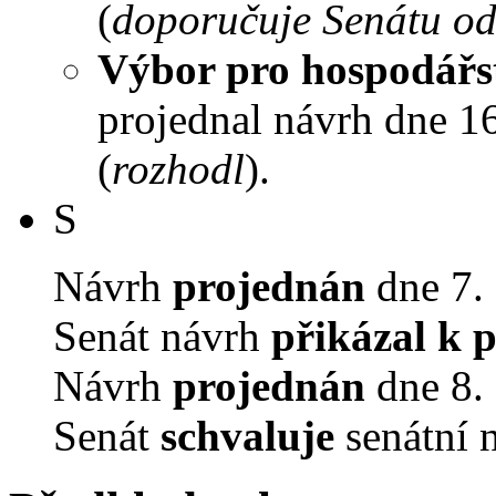
(
doporučuje Senátu od
Výbor pro hospodářst
projednal návrh dne 16
(
rozhodl
).
S
Návrh
projednán
dne 7. 
Senát návrh
přikázal k 
Návrh
projednán
dne 8. 
Senát
schvaluje
senátní 