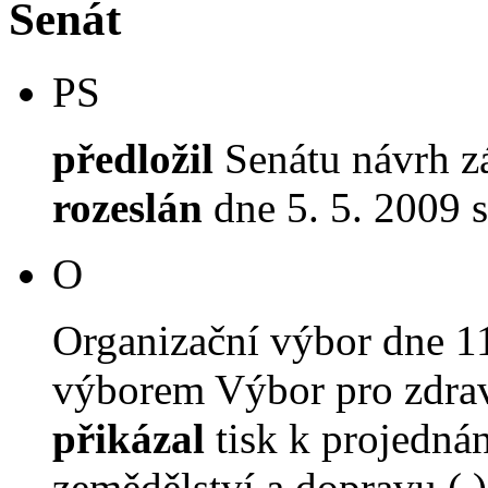
Senát
PS
předložil
Senátu návrh z
rozeslán
dne 5. 5. 2009 
O
Organizační výbor dne 1
výborem Výbor pro zdravot
přikázal
tisk k projednán
zemědělství a dopravu ( )