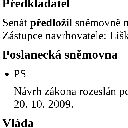
Předkladatel
Senát
předložil
sněmovně ná
Zástupce navrhovatele: Liška
Poslanecká sněmovna
PS
Návrh zákona rozeslán p
20. 10. 2009.
Vláda