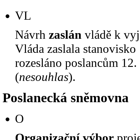
VL
Návrh
zaslán
vládě k vyj
Vláda zaslala stanovisko
rozesláno poslancům 12. 
(
nesouhlas
).
Poslanecká sněmovna
O
Organizační výbor
proj