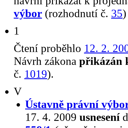
navrhl přikázat k proje
výbor
(rozhodnutí č.
35
)
1
Čtení proběhlo
12. 2. 20
Návrh zákona
přikázán 
č.
1019
).
V
Ústavně právní výbo
17. 4. 2009
usnesení
d