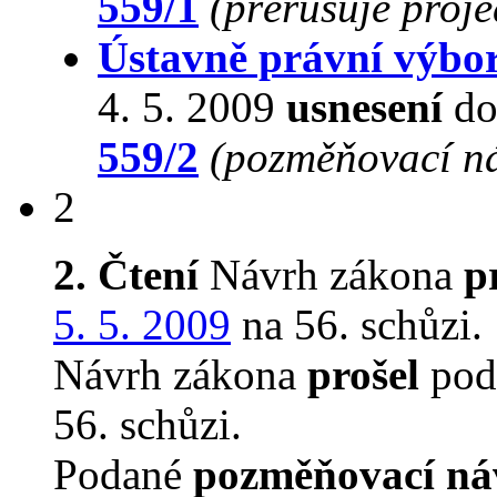
559/1
(přerušuje proj
Ústavně právní výbo
4. 5. 2009
usnesení
do
559/2
(pozměňovací n
2
2. Čtení
Návrh zákona
p
5. 5. 2009
na 56. schůzi.
Návrh zákona
prošel
podr
56. schůzi.
Podané
pozměňovací ná