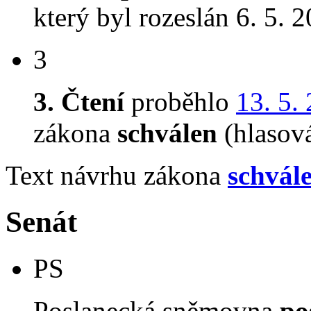
který byl rozeslán 6. 5. 
3
3. Čtení
proběhlo
13. 5.
zákona
schválen
(hlasov
Text návrhu zákona
schvál
Senát
PS
Poslanecká sněmovna
po