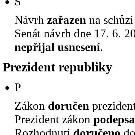
S
Návrh
zařazen
na schůzi
Senát návrh dne 17. 6. 
nepřijal usnesení
.
Prezident republiky
P
Zákon
doručen
prezident
Prezident zákon
podepsa
Rozhodnutí
doručeno
do