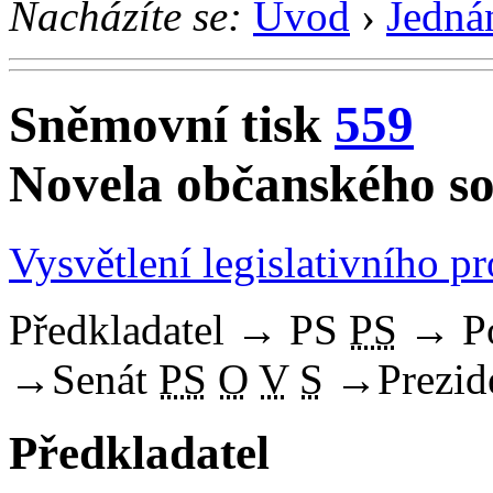
Nacházíte se:
Úvod
›
Jedná
Sněmovní tisk
559
Novela občanského s
Vysvětlení legislativního p
Předkladatel
→
PS
PS
→
P
→
Senát
PS
O
V
S
→
Prezid
Předkladatel