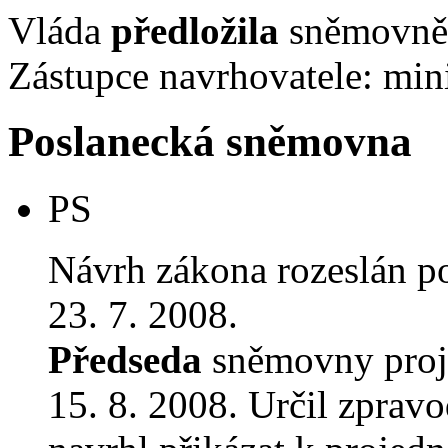
Vláda
předložila
sněmovně 
Zástupce navrhovatele: mini
Poslanecká sněmovna
PS
Návrh zákona rozeslán p
23. 7. 2008.
Předseda
sněmovny proj
15. 8. 2008. Určil zprav