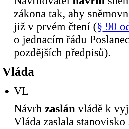
Navrhovatel
navrhl
sněm
zákona tak, aby sněmovn
již v prvém čtení (
§ 90 o
o jednacím řádu Poslane
pozdějších předpisů).
Vláda
VL
Návrh
zaslán
vládě k vyj
Vláda zaslala stanovisko