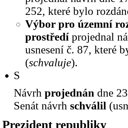
252, které bylo rozdán
Výbor pro územní roz
prostředí
projednal náv
usnesení č. 87, které 
(
schvaluje
).
S
Návrh
projednán
dne 23.
Senát návrh
schválil
(usn
Prezident republiky