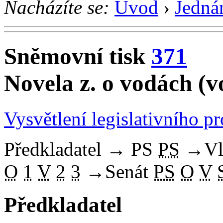
Nacházíte se:
Úvod
›
Jedná
Sněmovní tisk
371
Novela z. o vodách (v
Vysvětlení legislativního p
Předkladatel
→
PS
PS
→
Vl
O
1
V
2
3
→
Senát
PS
O
V
Předkladatel