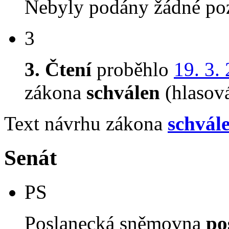
Nebyly podány žádné poz
3
3. Čtení
proběhlo
19. 3.
zákona
schválen
(hlasov
Text návrhu zákona
schvál
Senát
PS
Poslanecká sněmovna
po