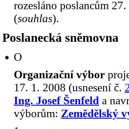
rozesláno poslancům 27. 
(
souhlas
).
Poslanecká sněmovna
O
Organizační výbor
proj
17. 1. 2008 (usnesení č.
Ing. Josef Šenfeld
a navr
výborům:
Zemědělský v