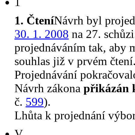
1
1. Čtení
Návrh byl proje
30. 1. 2008
na 27. schůz
projednáváním tak, aby 
souhlas již v prvém čtení
Projednávání pokračovalo
Návrh zákona
přikázán 
č.
599
).
Lhůta k projednání výbo
V