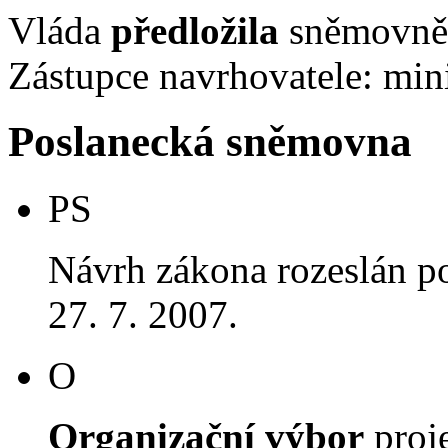
Vláda
předložila
sněmovně 
Zástupce navrhovatele: mini
Poslanecká sněmovna
PS
Návrh zákona rozeslán p
27. 7. 2007.
O
Organizační výbor
proj