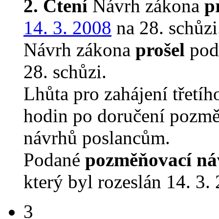
2. Čtení
Návrh zákona
p
14. 3. 2008
na 28. schůzi
Návrh zákona
prošel
podr
28. schůzi.
Lhůta pro zahájení třetíh
hodin po doručení pozmě
návrhů poslancům.
Podané
pozměňovací ná
který byl rozeslán 14. 3.
3