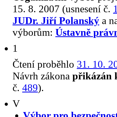
15. 8. 2007 (usnesení č.
JUDr. Jiří Polanský
a na
výborům:
Ústavně práv
1
Čtení proběhlo
31. 10. 2
Návrh zákona
přikázán 
č.
489
).
V
Výbor pro bezpečnos