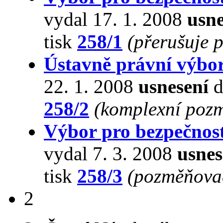
vydal 17. 1. 2008
usne
tisk
258/1
(přerušuje 
Ústavně právní výbo
22. 1. 2008
usnesení
d
258/2
(komplexní pozm
Výbor pro bezpečnos
vydal 7. 3. 2008
usnes
tisk
258/3
(pozměňovac
2