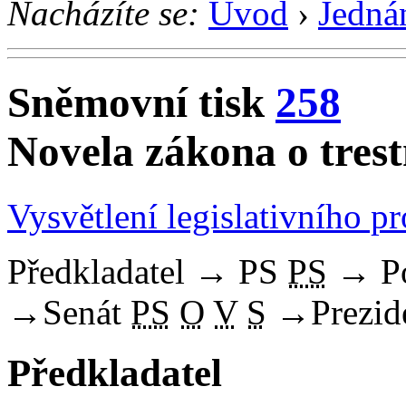
Nacházíte se:
Úvod
›
Jedná
Sněmovní tisk
258
Novela zákona o tres
Vysvětlení legislativního p
Předkladatel
→
PS
PS
→
P
→
Senát
PS
O
V
S
→
Prezid
Předkladatel