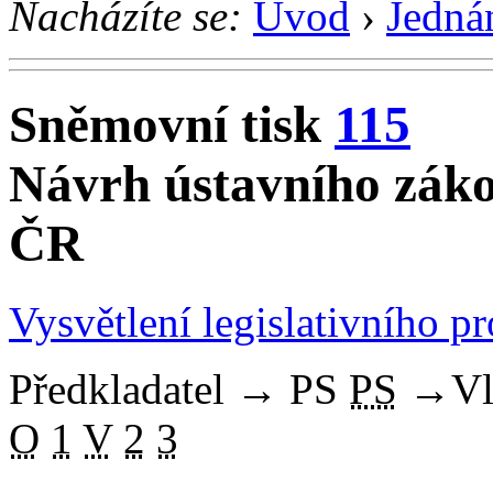
Nacházíte se:
Úvod
›
Jedná
Sněmovní tisk
115
Návrh ústavního záko
ČR
Vysvětlení legislativního p
Předkladatel
→
PS
PS
→
Vl
O
1
V
2
3