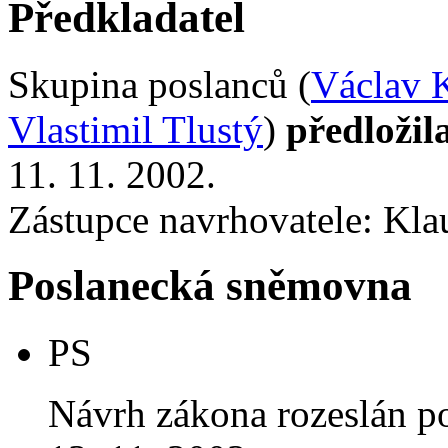
Předkladatel
Skupina poslanců (
Václav 
Vlastimil Tlustý
)
předložil
11. 11. 2002.
Zástupce navrhovatele: Klau
Poslanecká sněmovna
PS
Návrh zákona rozeslán p