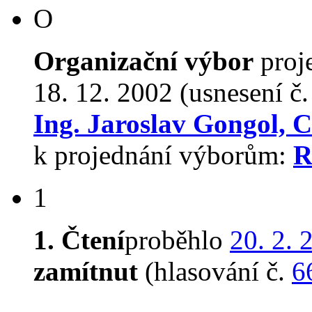
O
Organizační výbor
proj
18. 12. 2002 (usnesení č
Ing. Jaroslav Gongol, C
k projednání výborům:
R
1
1. Čtení
proběhlo
20. 2. 
zamítnut
(hlasování č.
6