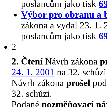
poslancům jako tisk
6
Výbor pro obranu a 
zákona a vydal 23. 1.
poslancům jako tisk
6
2
2. Čtení
Návrh zákona
p
24. 1. 2001
na 32. schůzi
Návrh zákona
prošel
podr
32. schůzi.
Podané
pozměňovací ná