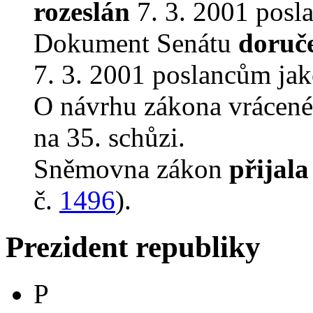
rozeslán
7. 3. 2001 posl
Dokument Senátu
doruč
7. 3. 2001 poslancům jak
O návrhu zákona vrácen
na 35. schůzi.
Sněmovna zákon
přijala
č.
1496
).
Prezident republiky
P