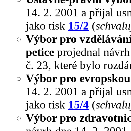
14. 2. 2001 a přijal us
jako tisk
15/2
(
schvalu
Výbor pro vzdělávání,
petice
projednal návrh 
č. 23, které bylo rozd
Výbor pro evropskou 
14. 2. 2001 a přijal us
jako tisk
15/4
(
schvalu
Výbor pro zdravotnict
návrh dne 14. 2. 2001 a