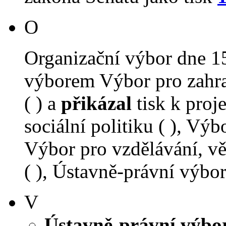
O
Organizační výbor dne 1
výborem Výbor pro zahra
( ) a
přikázal
tisk k proj
sociální politiku ( ), Výb
Výbor pro vzdělávání, věd
( ), Ústavně-právní výbor 
V
Ústavně-právní výbo