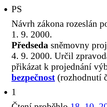
PS
Návrh zákona rozeslán p
1. 9. 2000.
Předseda
sněmovny proj
4. 9. 2000. Určil zpravod
přikázat k projednání v
bezpečnost
(rozhodnutí 
1
Čtení proběhlo
18. 10. 2