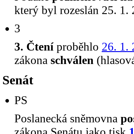
který byl rozeslán 25. 1.
3
3. Čtení
proběhlo
26. 1.
zákona
schválen
(hlasov
Senát
PS
Poslanecká sněmovna
po
zákona Senátu jako tisk