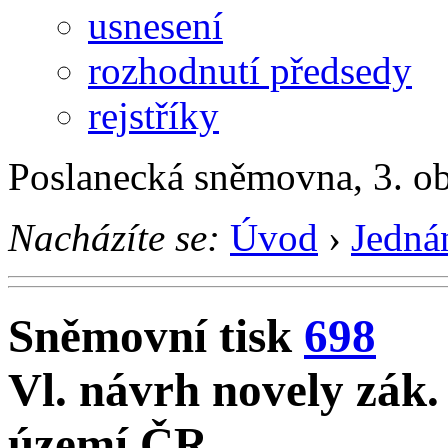
usnesení
rozhodnutí předsedy
rejstříky
Poslanecká sněmovna, 3. o
Nacházíte se:
Úvod
›
Jedná
Sněmovní tisk
698
Vl. návrh novely zák.
území ČR