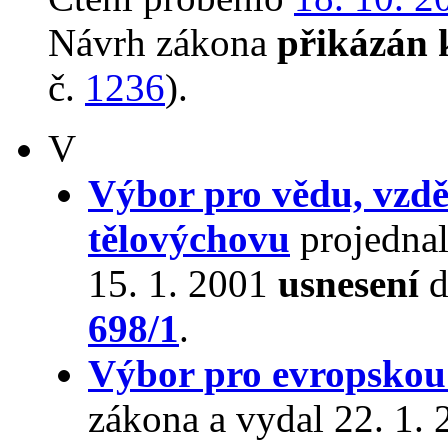
Návrh zákona
přikázán 
č.
1236
).
V
Výbor pro vědu, vzdě
tělovýchovu
projedna
15. 1. 2001
usnesení
d
698/1
.
Výbor pro evropskou 
zákona a vydal 22. 1.