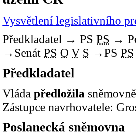
Vysvětlení legislativního p
Předkladatel
→
PS
PS
→
P
→
Senát
PS
O
V
S
→
PS
PS
Předkladatel
Vláda
předložila
sněmovně 
Zástupce navrhovatele: Gros
Poslanecká sněmovna