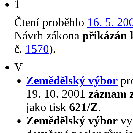
1
Čtení proběhlo
16. 5. 20
Návrh zákona
přikázán 
č.
1570
).
V
Zemědělský výbor
pro
19. 10. 2001
záznam z
jako tisk
621/Z
.
Zemědělský výbor
vy