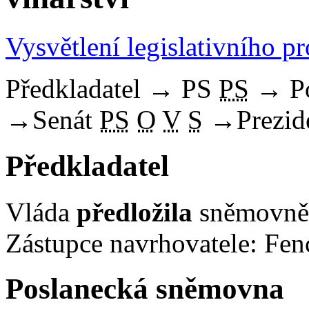
Vysvětlení legislativního p
Předkladatel
→
PS
PS
→
P
→
Senát
PS
O
V
S
→
Prezid
Předkladatel
Vláda
předložila
sněmovně 
Zástupce navrhovatele: Fenc
Poslanecká sněmovna