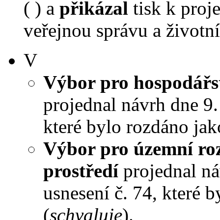
( ) a
přikázal
tisk k proj
veřejnou správu a životní 
V
Výbor pro hospodářst
projednal návrh dne 9. 
které bylo rozdáno jak
Výbor pro územní roz
prostředí
projednal náv
usnesení č. 74, které 
(
schvaluje
).