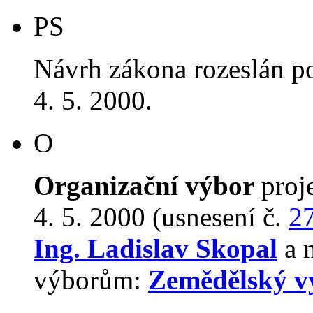
PS
Návrh zákona rozeslán p
4. 5. 2000.
O
Organizační výbor
proj
4. 5. 2000 (usnesení č.
2
Ing. Ladislav Skopal
a n
výborům:
Zemědělský v