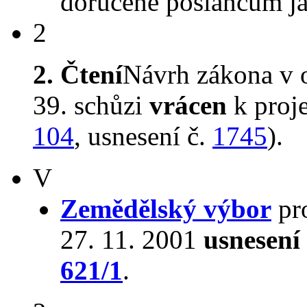
doručené poslancům ja
2
2. Čtení
Návrh zákona v 
39. schůzi
vrácen
k proj
104
, usnesení č.
1745
).
V
Zemědělský výbor
pro
27. 11. 2001
usnesení
621/1
.