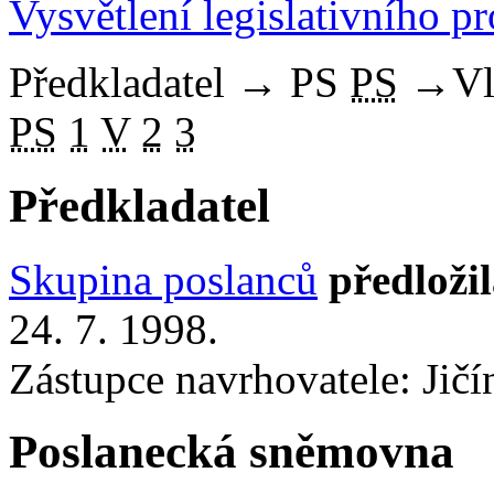
Vysvětlení legislativního p
Předkladatel
→
PS
PS
→
Vl
PS
1
V
2
3
Předkladatel
Skupina poslanců
předloži
24. 7. 1998.
Zástupce navrhovatele: Jičí
Poslanecká sněmovna