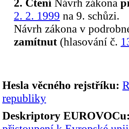
2. Čtení
Návrh zákona
p
2. 2. 1999
na 9. schůzi.
Návrh zákona v podrobné 
zamítnut
(hlasování č.
1
Hesla věcného rejstříku:
R
republiky
Deskriptory EUROVOCu
přistoupení k Evropské unii