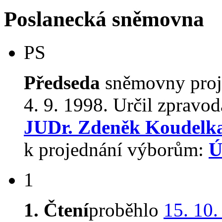
Poslanecká sněmovna
PS
Předseda
sněmovny proj
4. 9. 1998. Určil zpravod
JUDr. Zdeněk Koudelka
k projednání výborům:
Ú
1
1. Čtení
proběhlo
15. 10.