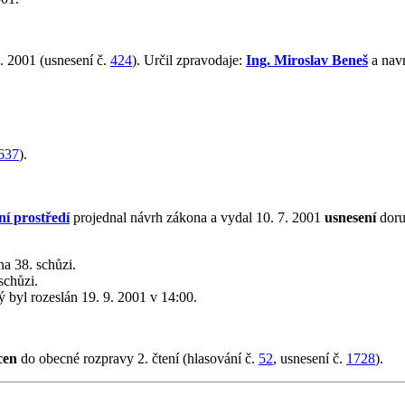
. 2001 (usnesení č.
424
). Určil zpravodaje:
Ing. Miroslav Beneš
a navr
637
).
ní prostředí
projednal návrh zákona a vydal 10. 7. 2001
usnesení
doru
a 38. schůzi.
schůzi.
rý byl rozeslán 19. 9. 2001 v 14:00.
cen
do obecné rozpravy 2. čtení (hlasování č.
52
, usnesení č.
1728
).