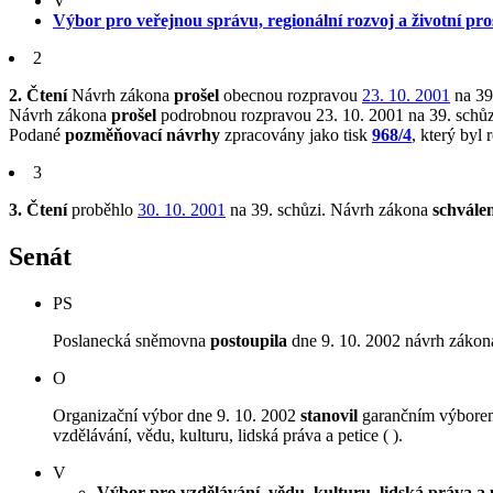
V
Výbor pro veřejnou správu, regionální rozvoj a životní pro
2
2. Čtení
Návrh zákona
prošel
obecnou rozpravou
23. 10. 2001
na 39.
Návrh zákona
prošel
podrobnou rozpravou 23. 10. 2001 na 39. schůz
Podané
pozměňovací návrhy
zpracovány jako tisk
968/4
, který byl
3
3. Čtení
proběhlo
30. 10. 2001
na 39. schůzi.
Návrh zákona
schvále
Senát
PS
Poslanecká sněmovna
postoupila
dne 9. 10. 2002 návrh zákona
O
Organizační výbor dne 9. 10. 2002
stanovil
garančním výborem
vzdělávání, vědu, kulturu, lidská práva a petice ( ).
V
Výbor pro vzdělávání, vědu, kulturu, lidská práva a 