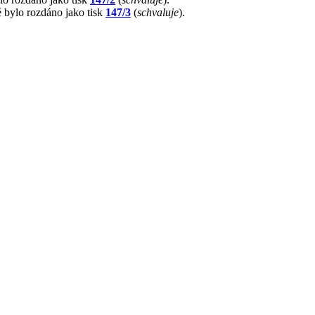
é bylo rozdáno jako tisk
147/3
(
schvaluje
).