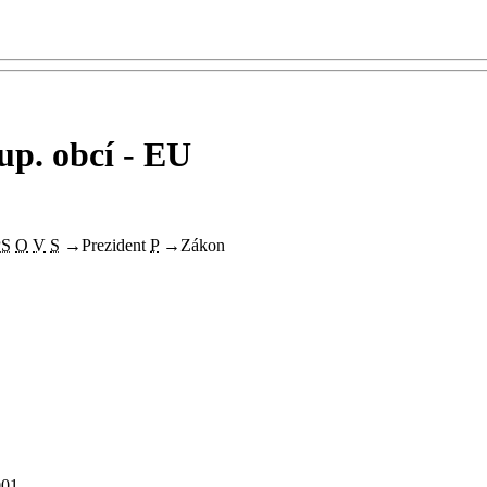
up. obcí - EU
PS
O
V
S
→
Prezident
P
→
Zákon
001.