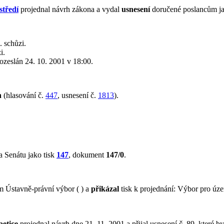
středí
projednal návrh zákona a vydal
usnesení
doručené poslancům ja
 schůzi.
i.
 rozeslán 24. 10. 2001 v 18:00.
n
(hlasování č.
447
, usnesení č.
1813
).
 Senátu jako tisk
147
, dokument
147/0
.
 Ústavně-právní výbor ( ) a
přikázal
tisk k projednání: Výbor pro územ
petice
projednal návrh dne 21. 11. 2001 a přijal usnesení č. 89, které b