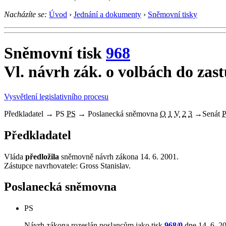
Nacházíte se:
Úvod
›
Jednání a dokumenty
›
Sněmovní tisky
Sněmovní tisk
968
Vl. návrh zák. o volbách do zast
Vysvětlení legislativního procesu
Předkladatel
→
PS
PS
→
Poslanecká sněmovna
O
1
V
2
3
→
Senát
Předkladatel
Vláda
předložila
sněmovně návrh zákona 14. 6. 2001.
Zástupce navrhovatele: Gross Stanislav.
Poslanecká sněmovna
PS
Návrh zákona rozeslán poslancům jako tisk
968/0
dne 14. 6. 2