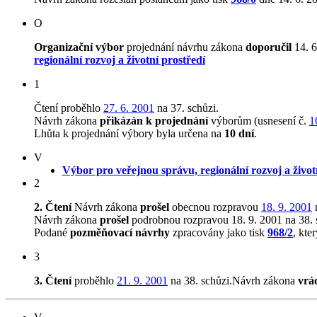
O
Organizační výbor
projednání návrhu zákona
doporučil
14. 6
regionální rozvoj a životní prostředí
1
Čtení proběhlo
27. 6. 2001
na 37. schůzi.
Návrh zákona
přikázán k projednání
výborům (usnesení č.
1
Lhůta k projednání výbory byla určena na
10 dní
.
V
Výbor pro veřejnou správu, regionální rozvoj a život
2
2. Čtení
Návrh zákona
prošel
obecnou rozpravou
18. 9. 2001
n
Návrh zákona
prošel
podrobnou rozpravou 18. 9. 2001 na 38. 
Podané
pozměňovací návrhy
zpracovány jako tisk
968/2
, kte
3
3. Čtení
proběhlo
21. 9. 2001
na 38. schůzi.Návrh zákona
vrá