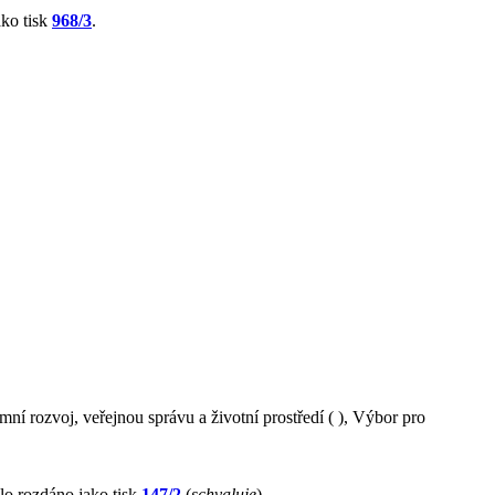
ko tisk
968/3
.
ní rozvoj, veřejnou správu a životní prostředí ( ), Výbor pro
ylo rozdáno jako tisk
147/2
(
schvaluje
).