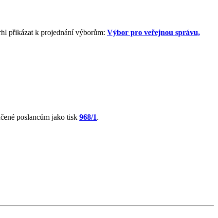
hl přikázat k projednání výborům:
Výbor pro veřejnou správu,
čené poslancům jako tisk
968/1
.