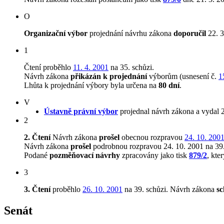
O
Organizační výbor
projednání návrhu zákona
doporučil
22. 3
1
Čtení proběhlo
11. 4. 2001
na 35. schůzi.
Návrh zákona
přikázán k projednání
výborům (usnesení č.
1
Lhůta k projednání výbory byla určena na
80 dní
.
V
Ústavně právní výbor
projednal návrh zákona a vydal 
2
2. Čtení
Návrh zákona
prošel
obecnou rozpravou
24. 10. 200
Návrh zákona
prošel
podrobnou rozpravou 24. 10. 2001 na 39.
Podané
pozměňovací návrhy
zpracovány jako tisk
879/2
, kte
3
3. Čtení
proběhlo
26. 10. 2001
na 39. schůzi.
Návrh zákona
sc
Senát