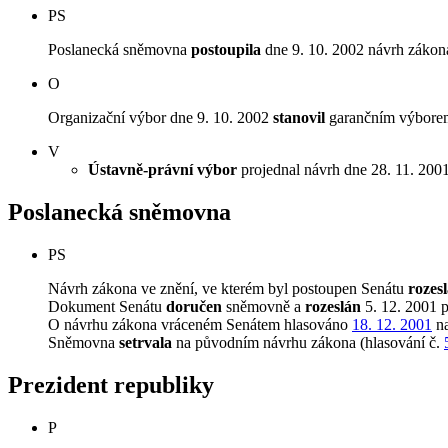
PS
Poslanecká sněmovna
postoupila
dne 9. 10. 2002 návrh zákona
O
Organizační výbor dne 9. 10. 2002
stanovil
garančním výborem
V
Ústavně-právní výbor
projednal návrh dne 28. 11. 2001 
Poslanecká sněmovna
PS
Návrh zákona ve znění, ve kterém byl postoupen Senátu
rozes
Dokument Senátu
doručen
sněmovně a
rozeslán
5. 12. 2001 
O návrhu zákona vráceném Senátem hlasováno
18. 12. 2001
na
Sněmovna
setrvala
na původním návrhu zákona (hlasování č.
Prezident republiky
P