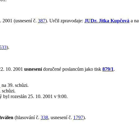
. 2001 (usnesení č.
387
). Určil zpravodaje:
JUDr. Jitka Kupčová
a na
533
).
22. 10. 2001
usnesení
doručené poslancům jako tisk
879/1
.
1
na 39. schůzi.
 schůzi.
rý byl rozeslán 25. 10. 2001 v 9:00.
hválen
(hlasování č.
338
, usnesení č.
1797
).