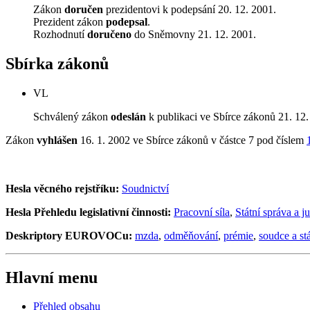
Zákon
doručen
prezidentovi k podepsání 20. 12. 2001.
Prezident zákon
podepsal
.
Rozhodnutí
doručeno
do Sněmovny 21. 12. 2001.
Sbírka zákonů
VL
Schválený zákon
odeslán
k publikaci ve Sbírce zákonů 21. 12.
Zákon
vyhlášen
16. 1. 2002 ve Sbírce zákonů v částce 7 pod číslem
Hesla věcného rejstříku:
Soudnictví
Hesla Přehledu legislativní činnosti:
Pracovní síla
,
Státní správa a ju
Deskriptory EUROVOCu:
mzda
,
odměňování
,
prémie
,
soudce a st
Hlavní menu
Přehled obsahu