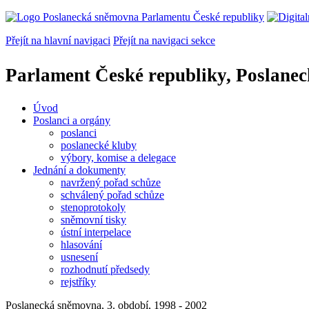
Přejít na hlavní navigaci
Přejít na navigaci sekce
Parlament České republiky, Poslane
Úvod
Poslanci a orgány
poslanci
poslanecké kluby
výbory, komise a delegace
Jednání a dokumenty
navržený pořad schůze
schválený pořad schůze
stenoprotokoly
sněmovní tisky
ústní interpelace
hlasování
usnesení
rozhodnutí předsedy
rejstříky
Poslanecká sněmovna, 3. období, 1998 - 2002