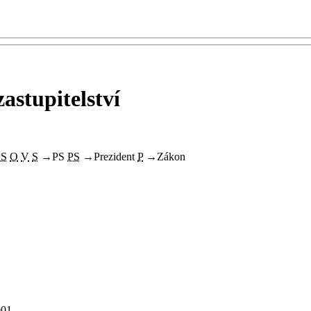
astupitelství
PS
O
V
S
→
PS
PS
→
Prezident
P
→
Zákon
001.