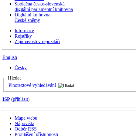
Společná česko-slovenská
digitální parlamentní knihovna
Digitální knihovna
České sněmy
Informace
Rejstříky
Zajímavosti v repozitáři
English
Česky
Hledat
Plnotextové vyhledávání
ISP
(
příhlásit
)
Mapa webu
Nápověda
Odběr RSS
Prohlášení přístupnosti