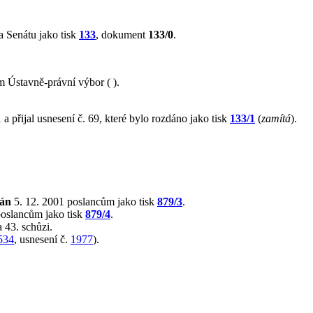
 Senátu jako tisk
133
, dokument
133/0
.
 Ústavně-právní výbor ( ).
a přijal usnesení č. 69, které bylo rozdáno jako tisk
133/1
(
zamítá
).
lán
5. 12. 2001 poslancům jako tisk
879/3
.
poslancům jako tisk
879/4
.
 43. schůzi.
534
, usnesení č.
1977
).