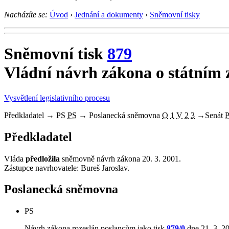
Nacházíte se:
Úvod
›
Jednání a dokumenty
›
Sněmovní tisky
Sněmovní tisk
879
Vládní návrh zákona o státním z
Vysvětlení legislativního procesu
Předkladatel
→
PS
PS
→
Poslanecká sněmovna
O
1
V
2
3
→
Senát
Předkladatel
Vláda
předložila
sněmovně návrh zákona 20. 3. 2001.
Zástupce navrhovatele: Bureš Jaroslav.
Poslanecká sněmovna
PS
Návrh zákona rozeslán poslancům jako tisk
879/0
dne 21. 3. 2