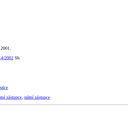
 2001.
14/2002
Sb.
stice
átní zástupce
,
státní zástupce