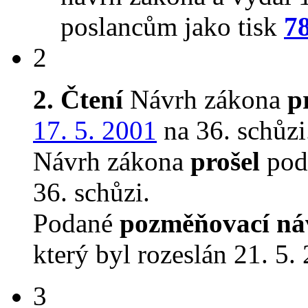
poslancům jako tisk
7
2
2. Čtení
Návrh zákona
p
17. 5. 2001
na 36. schůzi
Návrh zákona
prošel
podr
36. schůzi.
Podané
pozměňovací ná
který byl rozeslán 21. 5.
3