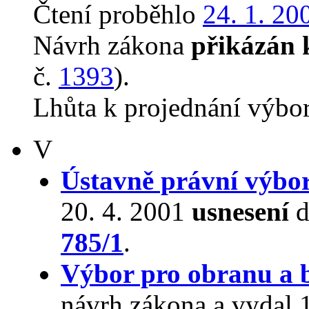
Čtení proběhlo
24. 1. 20
Návrh zákona
přikázán 
č.
1393
).
Lhůta k projednání výbo
V
Ústavně právní výbo
20. 4. 2001
usnesení
d
785/1
.
Výbor pro obranu a 
návrh zákona a vydal 