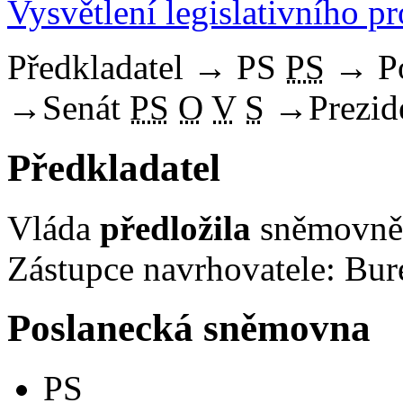
Vysvětlení legislativního p
Předkladatel
→
PS
PS
→
P
→
Senát
PS
O
V
S
→
Prezid
Předkladatel
Vláda
předložila
sněmovně 
Zástupce navrhovatele: Bure
Poslanecká sněmovna
PS