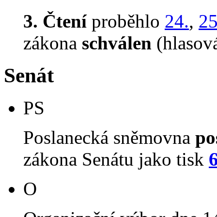
3. Čtení
proběhlo
24.
,
25
zákona
schválen
(hlasov
Senát
PS
Poslanecká sněmovna
po
zákona Senátu jako tisk
O