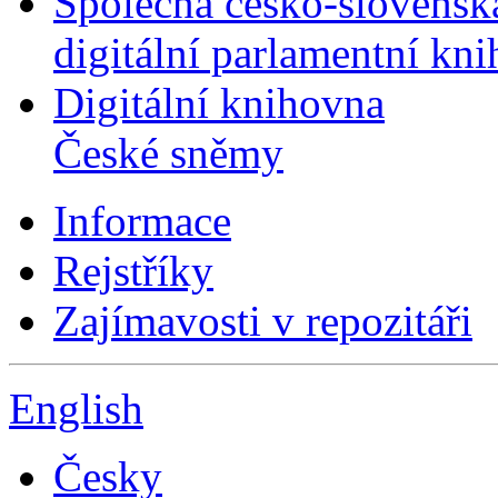
Společná česko-slovensk
digitální parlamentní kn
Digitální knihovna
České sněmy
Informace
Rejstříky
Zajímavosti v repozitáři
English
Česky