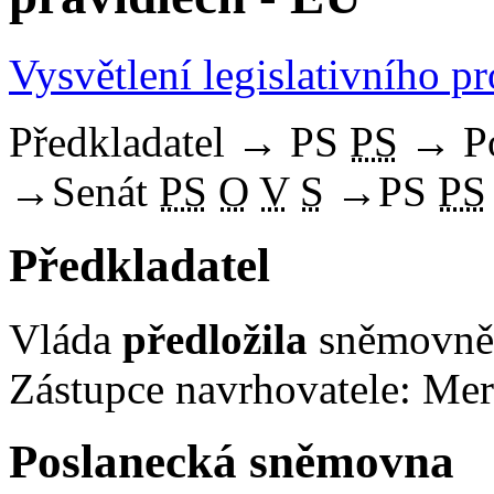
Vysvětlení legislativního p
Předkladatel
→
PS
PS
→
P
→
Senát
PS
O
V
S
→
PS
PS
Předkladatel
Vláda
předložila
sněmovně 
Zástupce navrhovatele: Mert
Poslanecká sněmovna