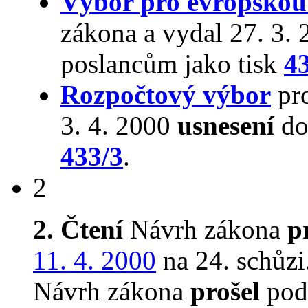
Výbor pro evropskou 
zákona a vydal 27. 3.
poslancům jako tisk
4
Rozpočtový výbor
pro
3. 4. 2000
usnesení
do
433/3
.
2
2. Čtení
Návrh zákona
p
11. 4. 2000
na 24. schůzi
Návrh zákona
prošel
podr