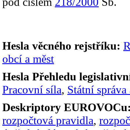
pod číslem
218/2000
Sb.
Hesla věcného rejstříku:
R
obcí a měst
Hesla Přehledu legislativní
Pracovní síla
,
Státní správa 
Deskriptory EUROVOCu
rozpočtová pravidla
,
rozpoč