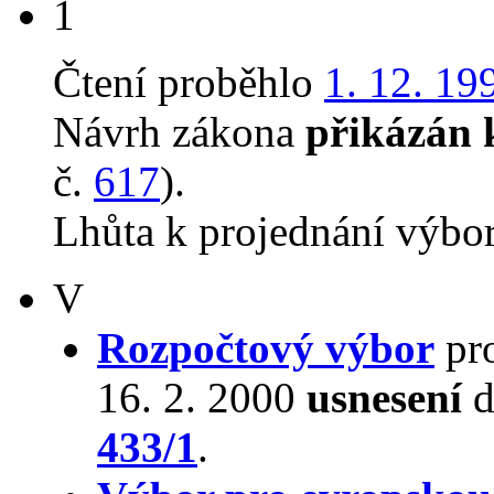
1
Čtení proběhlo
1. 12. 19
Návrh zákona
přikázán 
č.
617
).
Lhůta k projednání výbo
V
Rozpočtový výbor
pro
16. 2. 2000
usnesení
d
433/1
.