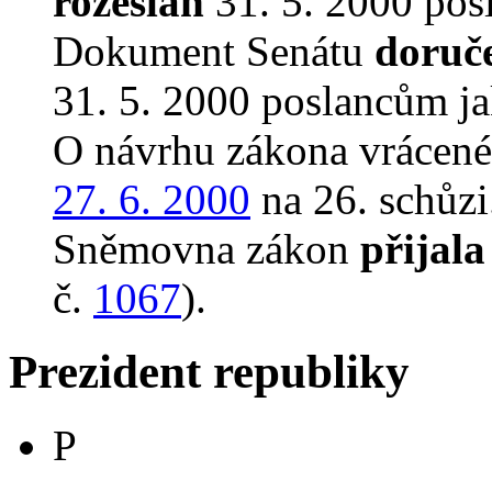
rozeslán
31. 5. 2000 pos
Dokument Senátu
doruč
31. 5. 2000 poslancům ja
O návrhu zákona vrácen
27. 6. 2000
na 26. schůzi
Sněmovna zákon
přijala
č.
1067
).
Prezident republiky
P