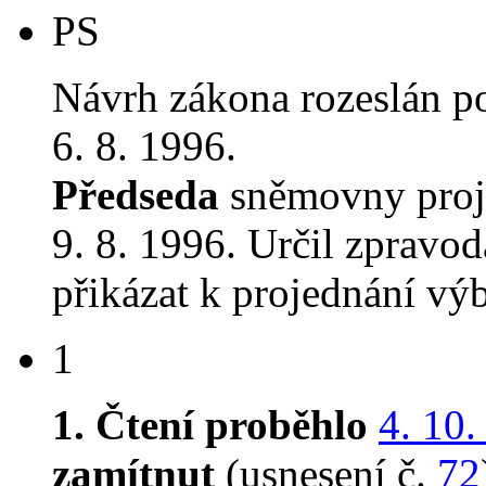
PS
Návrh zákona rozeslán p
6. 8. 1996.
Předseda
sněmovny proj
9. 8. 1996. Určil zpravod
přikázat k projednání v
1
1. Čtení proběhlo
4. 10.
zamítnut
(usnesení č.
72