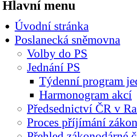
Hlavní menu
Úvodní stránka
Poslanecká sněmovna
Volby do PS
Jednání PS
Týdenní program je
Harmonogram akcí
Předsednictví ČR v R
Proces příjímání záko
Přehled zákonodárné č