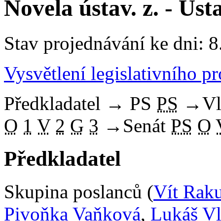
Novela ústav. z. - Ús
Stav projednávání ke dni: 8
Vysvětlení legislativního p
Předkladatel
→
PS
PS
→
Vl
O
1
V
2
G
3
→
Senát
PS
O
Předkladatel
Skupina poslanců (
Vít Rak
Pivoňka Vaňková
,
Lukáš V