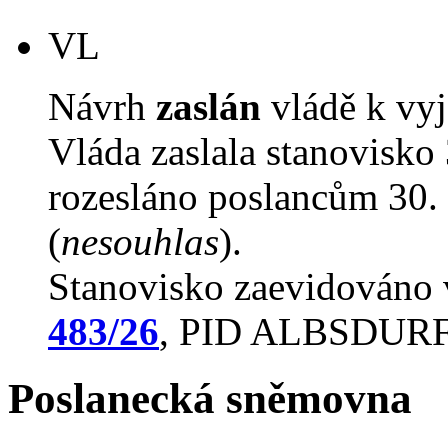
VL
Návrh
zaslán
vládě k vyj
Vláda zaslala stanovisko
rozesláno poslancům 30. 
(
nesouhlas
).
Stanovisko zaevidováno
483/26
, PID ALBSDUR
Poslanecká sněmovna