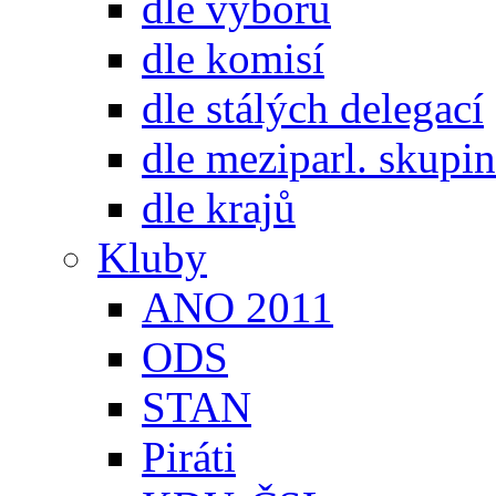
dle výborů
dle komisí
dle stálých delegací
dle meziparl. skupin
dle krajů
Kluby
ANO 2011
ODS
STAN
Piráti