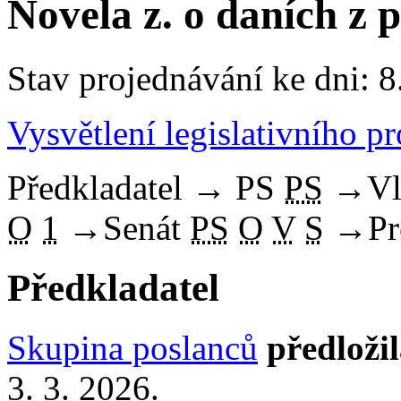
Novela z. o daních z 
Stav projednávání ke dni: 8
Vysvětlení legislativního p
Předkladatel
→
PS
PS
→
Vl
O
1
→
Senát
PS
O
V
S
→
Pr
Předkladatel
Skupina poslanců
předloži
3. 3. 2026.