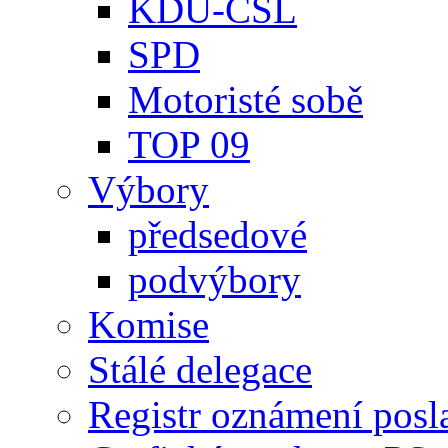
KDU-ČSL
SPD
Motoristé sobě
TOP 09
Výbory
předsedové
podvýbory
Komise
Stálé delegace
Registr oznámení posl