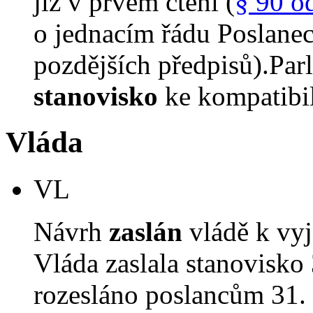
již v prvém čtení (
§ 90 o
o jednacím řádu Poslane
pozdějších předpisů).Parl
stanovisko
ke kompatibil
Vláda
VL
Návrh
zaslán
vládě k vyj
Vláda zaslala stanovisko
rozesláno poslancům 31. 