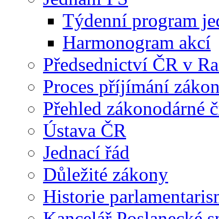
Týdenní program je
Harmonogram akcí
Předsednictví ČR v R
Proces příjímání záko
Přehled zákonodárné č
Ústava ČR
Jednací řád
Důležité zákony
Historie parlamentaris
Kancelář Poslanecké 