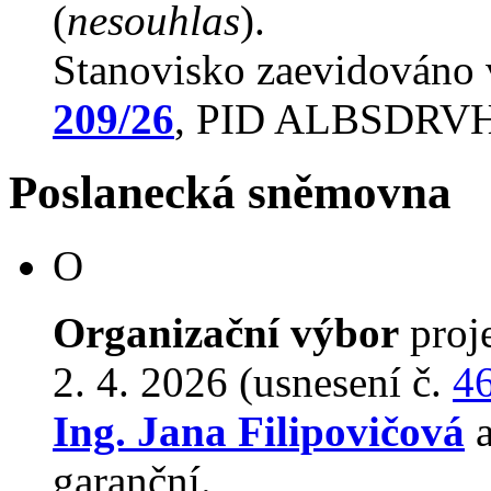
(
nesouhlas
).
Stanovisko zaevidováno
209/26
, PID ALBSDRV
Poslanecká sněmovna
O
Organizační výbor
proj
2. 4. 2026 (usnesení č.
4
Ing. Jana Filipovičová
a
garanční.