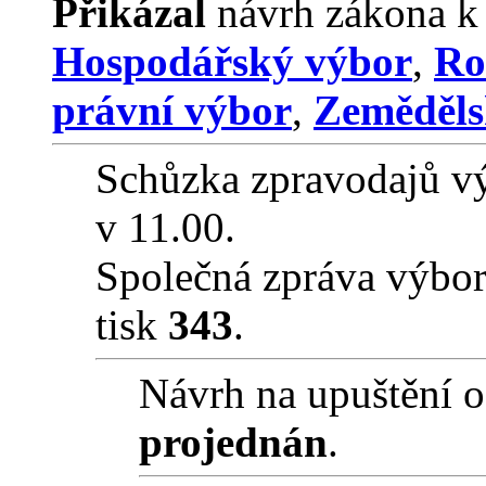
Přikázal
návrh zákona k
Hospodářský výbor
,
Ro
právní výbor
,
Zeměděls
Schůzka zpravodajů vý
v 11.00.
Společná zpráva výbo
tisk
343
.
Návrh na upuštění o
projednán
.