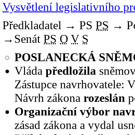
Vysvětlení legislativního p
Předkladatel
→
PS
PS
→
P
→
Senát
PS
O
V
S
POSLANECKÁ SNĚ
Vláda
předložila
sněmovn
Zástupce navrhovatele: V
Návrh zákona
rozeslán
p
Organizační výbor
nav
zásad zákona a vydal usn