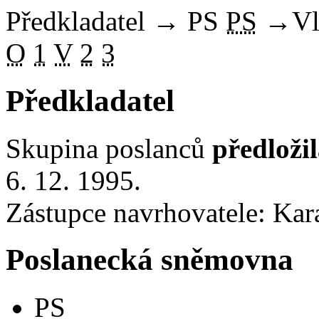
Předkladatel
→
PS
PS
→
Vl
O
1
V
2
3
Předkladatel
Skupina poslanců
předloži
6. 12. 1995.
Zástupce navrhovatele: Kar
Poslanecká sněmovna
PS