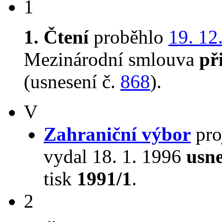
1
1. Čtení
proběhlo
19. 12
Mezinárodní smlouva
př
(usnesení č.
868
).
V
Zahraniční výbor
pro
vydal 18. 1. 1996
usne
tisk
1991/1
.
2