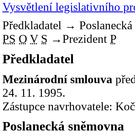
Vysvětlení legislativního p
Předkladatel
→
Poslaneck
PS
O
V
S
→
Prezident
P
Předkladatel
Mezinárodní smlouva
před
24. 11. 1995.
Zástupce navrhovatele: Koč
Poslanecká sněmovna