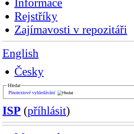
Informace
Rejstříky
Zajímavosti v repozitáři
English
Česky
Hledat
Plnotextové vyhledávání
ISP
(
příhlásit
)